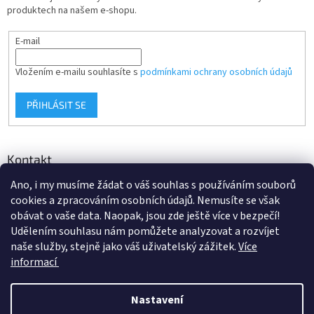
produktech na našem e-shopu.
E-mail
Vložením e-mailu souhlasíte s
podmínkami ochrany osobních údajů
PŘIHLÁSIT SE
Kontakt
Ano, i my musíme žádat o váš souhlas s používáním souborů
info
@
d-klima.cz
cookies a zpracováním osobních údajů. Nemusíte se však
+420 517 357 288
obávat o vaše data. Naopak, jsou zde ještě více v bezpečí!
Udělením souhlasu nám pomůžete analyzovat a rozvíjet
naše služby, stejně jako váš uživatelský zážitek.
Více
informací
Vytvořil Shoptet
Nastavení