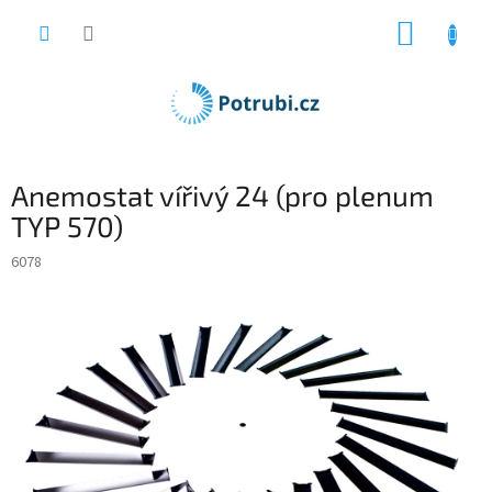
Přejít
NÁKUP
na
obsah
KOŠÍK
Anemostat vířivý 24 (pro plenum
TYP 570)
6078