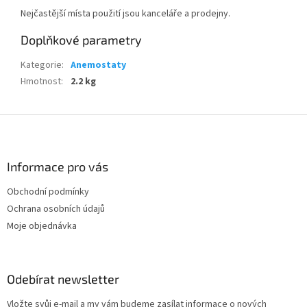
Nejčastější místa použití jsou kanceláře a prodejny.
Doplňkové parametry
Kategorie
:
Anemostaty
Hmotnost
:
2.2 kg
Z
á
p
a
Informace pro vás
t
Obchodní podmínky
í
Ochrana osobních údajů
Moje objednávka
Odebírat newsletter
Vložte svůj e-mail a my vám budeme zasílat informace o nových