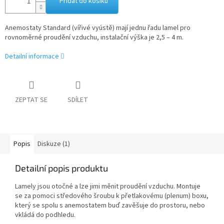
Přidat do košíku
Anemostaty Standard (vířivé vyústě) mají jednu řadu lamel pro
rovnoměrné proudění vzduchu, instalační výška je 2,5 – 4 m.
Detailní informace
ZEPTAT SE
SDÍLET
Popis
Diskuze (1)
Detailní popis produktu
Lamely jsou otočné a lze jimi měnit proudění vzduchu. Montuje
se za pomoci středového šroubu k přetlakovému (plenum) boxu,
který se spolu s anemostatem buď zavěšuje do prostoru, nebo
vkládá do podhledu.