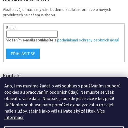
p
i
Vložte svůj e-mail a my vám budeme zasílat informace o nových
s
produktech na našem e-shopu.
u
E-mail
Vložením e-mailu souhlasíte s
podmínkami ochrany osobních údajů
PŘIHLÁSIT SE
Kontakt
Ano, i my musíme žádat o váš souhlas s používáním souborů
info
@
d-klima.cz
cookies a zpracováním osobních údajů. Nemusíte se však
+420 517 357 288
obávat o vaše data. Naopak, jsou zde ještě více v bezpečí!
Udělením souhlasu nám pomůžete analyzovat a rozvíjet
naše služby, stejně jako váš uživatelský zážitek.
Více
informací