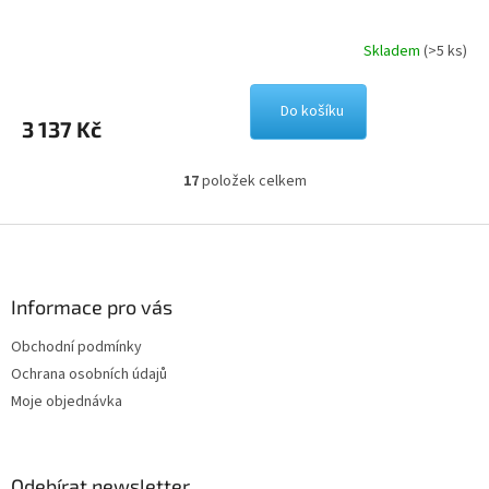
Skladem
(>5 ks)
Do košíku
3 137 Kč
17
položek celkem
O
v
l
Z
á
á
d
p
a
a
Informace pro vás
c
t
í
Obchodní podmínky
í
p
Ochrana osobních údajů
r
v
Moje objednávka
k
y
v
ý
Odebírat newsletter