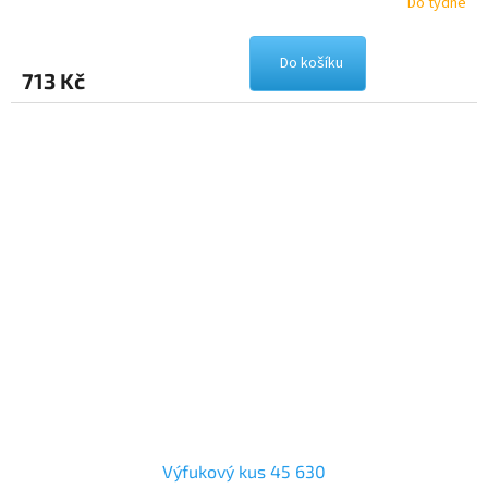
Do týdne
Do košíku
713 Kč
Výfukový kus 45 630