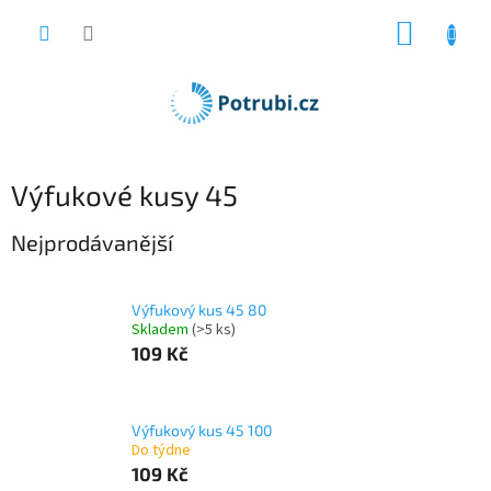
Přejít
NÁKUP
na
obsah
KOŠÍK
Výfukové kusy 45
Nejprodávanější
Výfukový kus 45 80
Skladem
(>5 ks)
109 Kč
Výfukový kus 45 100
Do týdne
109 Kč