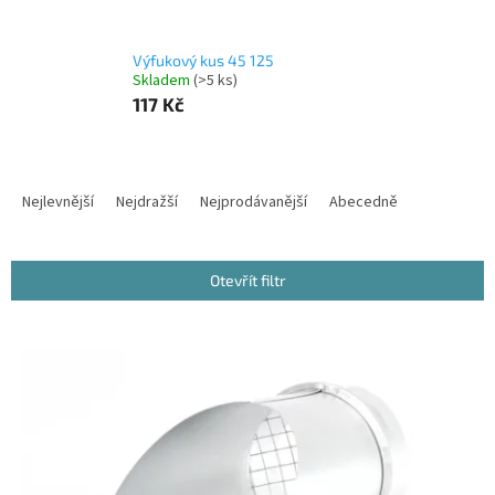
Výfukový kus 45 125
Skladem
(>5 ks)
117 Kč
Ř
a
Nejlevnější
Nejdražší
Nejprodávanější
Abecedně
z
e
n
Otevřít filtr
í
p
V
r
ý
o
p
d
i
u
s
k
p
t
r
ů