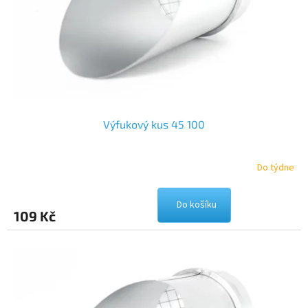
o
d
u
k
t
ů
Výfukový kus 45 100
Do týdne
Do košíku
109 Kč