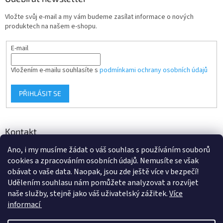
p
i
Vložte svůj e-mail a my vám budeme zasílat informace o nových
s
produktech na našem e-shopu.
u
E-mail
Vložením e-mailu souhlasíte s
podmínkami ochrany osobních údajů
PŘIHLÁSIT SE
Kontakt
Ano, i my musíme žádat o váš souhlas s používáním souborů
info
@
d-klima.cz
cookies a zpracováním osobních údajů. Nemusíte se však
+420 517 357 288
obávat o vaše data. Naopak, jsou zde ještě více v bezpečí!
Udělením souhlasu nám pomůžete analyzovat a rozvíjet
naše služby, stejně jako váš uživatelský zážitek.
Více
informací