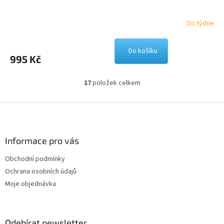
Do týdne
Do košíku
995 Kč
17
položek celkem
O
v
l
Z
á
á
d
p
a
a
Informace pro vás
c
t
í
Obchodní podmínky
í
p
Ochrana osobních údajů
r
v
Moje objednávka
k
y
v
ý
Odebírat newsletter