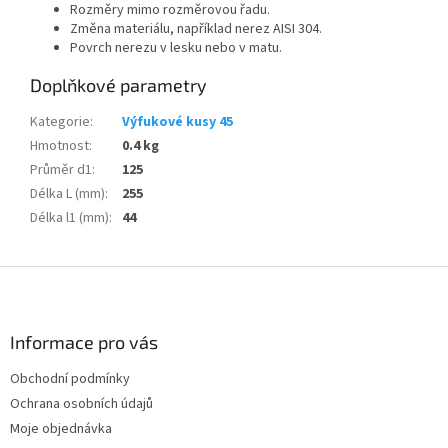
Rozměry mimo rozměrovou řadu.
Změna materiálu, například nerez AISI 304.
Povrch nerezu v lesku nebo v matu.
Doplňkové parametry
Kategorie
:
Výfukové kusy 45
Hmotnost
:
0.4 kg
Průměr d1
:
125
Délka L (mm)
:
255
Délka l1 (mm)
:
44
Z
á
p
a
Informace pro vás
t
Obchodní podmínky
í
Ochrana osobních údajů
Moje objednávka