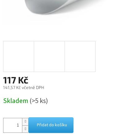
117 Kč
141,57 Kč včetně DPH
Měrná
Skladem
(>5 ks)
cena:
Přidat do košíku