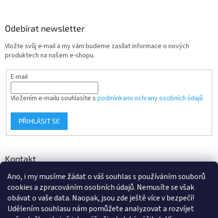
Odebírat newsletter
Vložte svůj e-mail a my vám budeme zasílat informace o nových
produktech na našem e-shopu.
E-mail
Vložením e-mailu souhlasíte s
podmínkami ochrany osobních údajů
PŘIHLÁSIT SE
Kontakt
Ano, i my musíme žádat o váš souhlas s používáním souborů
info
@
d-klima.cz
cookies a zpracováním osobních údajů. Nemusíte se však
+420 517 357 288
obávat o vaše data. Naopak, jsou zde ještě více v bezpečí!
Udělením souhlasu nám pomůžete analyzovat a rozvíjet