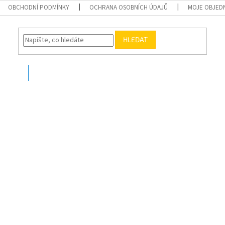
OBCHODNÍ PODMÍNKY
OCHRANA OSOBNÍCH ÚDAJŮ
MOJE OBJED
HLEDAT
O nás
Kontakty
yberte ideální potrubí po
Vyhledat v obchod
Reset parametrů
Možnost vrácení
Doprava na místo zdarma
materiálu zpět