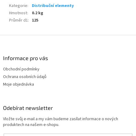
Kategorie
:
Distribuční elementy
Hmotnost
:
0.2 kg
Průměr d1
:
125
Z
á
p
a
Informace pro vás
t
Obchodní podmínky
í
Ochrana osobních údajů
Moje objednávka
Odebírat newsletter
Vložte svůj e-mail a my vám budeme zasílat informace o nových
produktech na našem e-shopu.