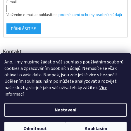
E-mail
Vložením e-mailu souhlasíte s
podmínkami ochrany osobních údajů
PŘIHLÁSIT SE
Kontakt
Ano, i my musíme žádat o váš souhlas s používáním souborů
info
@
d-klima.cz
cookies a zpracováním osobních údajů. Nemusíte se však
+420 517 357 288
obávat o vaše data. Naopak, jsou zde ještě více v bezpečí!
Udělením souhlasu nám pomůžete analyzovat a rozvíjet
naše služby, stejně jako váš uživatelský zážitek.
Více
informací
Vytvořil Shoptet
Nastavení
Copyright 2026
Potrubi.cz
. Všechna práva vyhrazena.
Upravit
Odmítnout
Souhlasím
nastavení cookies