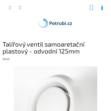
Přejít
NÁKUP
na
obsah
KOŠÍK
Talířový ventil samoaretační
plastový - odvodní 125mm
6846