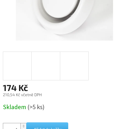
174 Kč
210,54 Kč včetně DPH
Měrná
Skladem
(>5 ks)
cena: