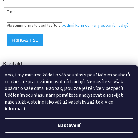
E-mail
Vložením e-mailu souhlasíte s
podmínkami ochrany osobních údajů
PŘIHLÁSIT SE
Kontakt
Ano, i my musíme žádat o váš souhlas s používáním souborů
info
@
d-klima.cz
cookies a zpracováním osobních údajů. Nemusíte se však
+420 517 357 288
obávat o vaše data. Naopak, jsou zde ještě více v bezpečí!
Udělením souhlasu nám pomůžete analyzovat a rozvíjet
naše služby, stejně jako váš uživatelský zážitek.
Více
informací
Vytvořil Shoptet
Nastavení