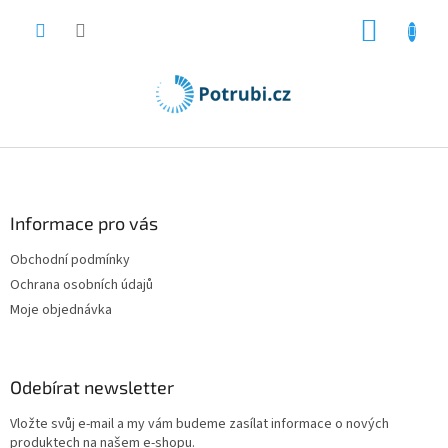
Přejít
NÁKUP
na
obsah
KOŠÍK
Z
á
p
a
Informace pro vás
t
Obchodní podmínky
í
Ochrana osobních údajů
Moje objednávka
Odebírat newsletter
Vložte svůj e-mail a my vám budeme zasílat informace o nových
produktech na našem e-shopu.