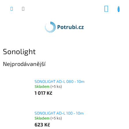
Přejít
NÁKUP
na
obsah
KOŠÍK
Sonolight
Nejprodávanější
SONOLIGHT AD-L 080 - 10m
Skladem
(>5 ks)
1 017 Kč
SONOLIGHT AD-L 100 - 10m
Skladem
(>5 ks)
623 Kč