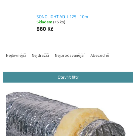
SONOLIGHT AD-L 125 - 10m
Skladem
(>5 ks)
860 Kč
Ř
a
Nejlevnější
Nejdražší
Nejprodávanější
Abecedně
z
e
n
Otevřít filtr
í
p
V
r
ý
o
p
d
i
u
s
k
p
t
r
ů