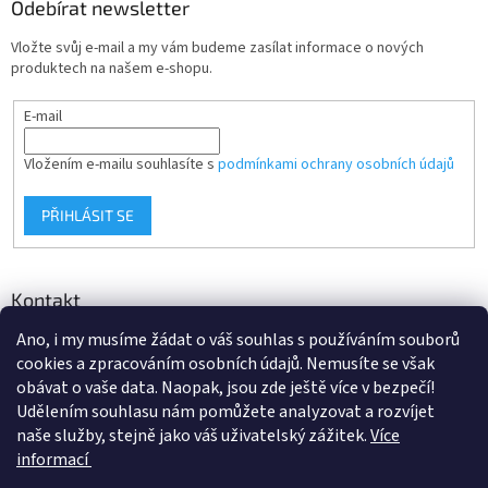
ý
Odebírat newsletter
p
i
Vložte svůj e-mail a my vám budeme zasílat informace o nových
s
produktech na našem e-shopu.
u
E-mail
Vložením e-mailu souhlasíte s
podmínkami ochrany osobních údajů
PŘIHLÁSIT SE
Kontakt
Ano, i my musíme žádat o váš souhlas s používáním souborů
info
@
d-klima.cz
cookies a zpracováním osobních údajů. Nemusíte se však
+420 517 357 288
obávat o vaše data. Naopak, jsou zde ještě více v bezpečí!
Udělením souhlasu nám pomůžete analyzovat a rozvíjet
naše služby, stejně jako váš uživatelský zážitek.
Více
informací