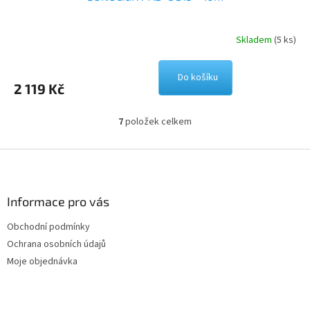
Skladem
(5 ks)
Do košíku
2 119 Kč
7
položek celkem
O
v
l
Z
á
á
d
p
a
a
Informace pro vás
c
t
í
Obchodní podmínky
í
p
Ochrana osobních údajů
r
v
Moje objednávka
k
y
v