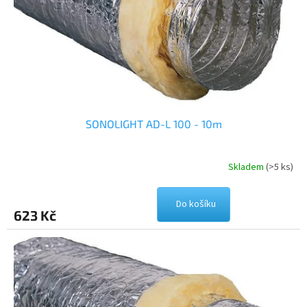
o
d
u
k
t
ů
SONOLIGHT AD-L 100 - 10m
Skladem
(>5 ks)
Do košíku
623 Kč