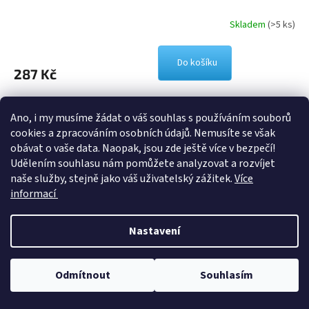
Skladem
(>5 ks)
Do košíku
287 Kč
27
položek celkem
O
Ano, i my musíme žádat o váš souhlas s používáním souborů
v
cookies a zpracováním osobních údajů. Nemusíte se však
l
Z
obávat o vaše data. Naopak, jsou zde ještě více v bezpečí!
á
á
Udělením souhlasu nám pomůžete analyzovat a rozvíjet
d
p
a
naše služby, stejně jako váš uživatelský zážitek.
Více
a
Informace pro vás
c
informací
t
í
Obchodní podmínky
í
p
Ochrana osobních údajů
r
Nastavení
v
Moje objednávka
k
y
Odmítnout
Souhlasím
v
ý
Odebírat newsletter
p