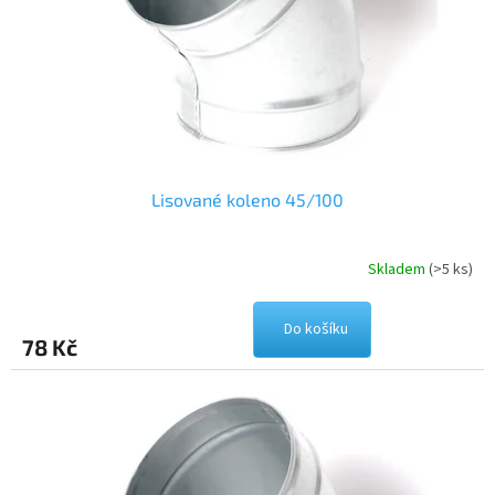
o
d
u
k
t
ů
Lisované koleno 45/100
Skladem
(>5 ks)
Do košíku
78 Kč