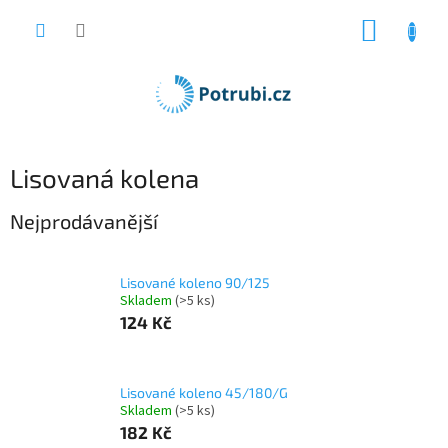
Přejít
NÁKUP
na
obsah
KOŠÍK
Lisovaná kolena
Nejprodávanější
Lisované koleno 90/125
Skladem
(>5 ks)
124 Kč
Lisované koleno 45/180/G
Skladem
(>5 ks)
182 Kč