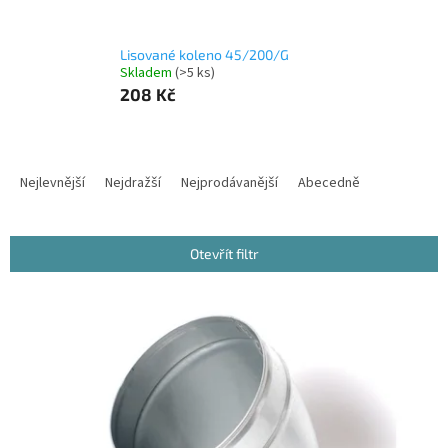
Lisované koleno 45/200/G
Skladem
(>5 ks)
208 Kč
Ř
a
Nejlevnější
Nejdražší
Nejprodávanější
Abecedně
z
e
n
Otevřít filtr
í
p
V
r
ý
o
p
d
i
u
s
k
p
t
r
ů