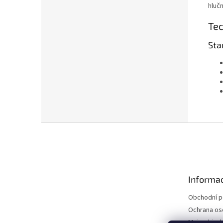
hlučn
Tec
Sta
Z
á
p
a
t
Informac
í
Obchodní 
Ochrana os
Moje objed