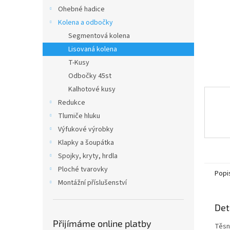
n
Ohebné hadice
e
Kolena a odbočky
l
Segmentová kolena
Lisovaná kolena
T-Kusy
Odbočky 45st
Kalhotové kusy
Redukce
Tlumiče hluku
Výfukové výrobky
Klapky a šoupátka
Spojky, kryty, hrdla
Ploché tvarovky
Popi
Montážní příslušenství
Det
Přijímáme online platby
Těsn