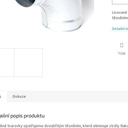
Lisované 
těsněním
Detailní 
TISK
s
Diskuze
ailní popis produktu
ěné tvarovky opatřujeme dvoubřitým těsněním, které eliminuje ztráty tlak