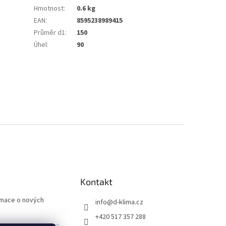
Hmotnost
:
0.6 kg
EAN
:
8595238989415
Průměr d1
:
150
Úhel
:
90
Kontakt
rmace o nových
info
@
d-klima.cz
+420 517 357 288