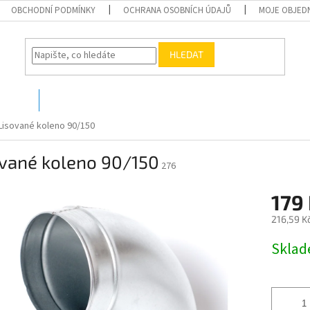
OBCHODNÍ PODMÍNKY
OCHRANA OSOBNÍCH ÚDAJŮ
MOJE OBJED
HLEDAT
O nás
Kontakty
Lisované koleno 90/150
ované koleno 90/150
276
179
216,59 K
Měrná
Skla
cena: