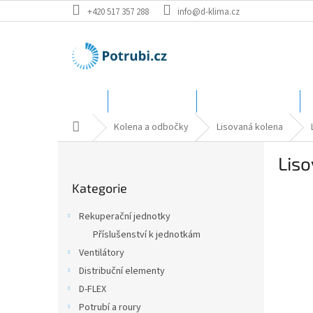
Přejít
+420 517 357 288
info@d-klima.cz
na
obsah
Úvod
Speciální ceny
Katalog - rozměry
Domů
Kolena a odbočky
Lisovaná kolena
P
Lis
o
Přeskočit
s
Kategorie
kategorie
t
r
Rekuperační jednotky
a
Příslušenství k jednotkám
n
Ventilátory
n
í
Distribuční elementy
p
D-FLEX
a
Potrubí a roury