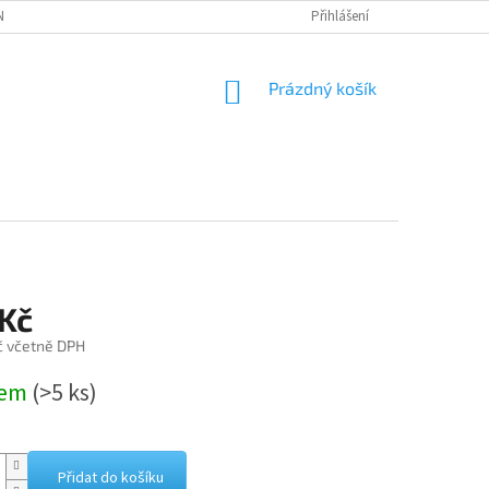
NÁVKA
Přihlášení
NÁKUPNÍ
Prázdný košík
KOŠÍK
 Kč
č včetně DPH
dem
(>5 ks)
Přidat do košíku