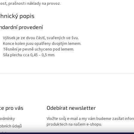
ost, prašnost i náklady na provoz.
hnický popis
ndardní provedení
Výlisek je ze dvou částí, svařených ve švu.
Konce kolen jsou opatřeny dvojitým lemem.
Těsnění je pevně uchyceno pod lemem.
Síla plechu cca 0,45 – 0,5 mm.
e pro vás
Odebírat newsletter
podmínky
Vložte svůj e-mail a my vám budeme zasílat info
produktech na našem e-shopu.
obních údajů
návka