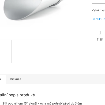
Výfukový 
Detailní 
TISK
s
Diskuze
ailní popis produktu
Štít pod úhlem 45° slouží k ochraně potrubí před deštěm.