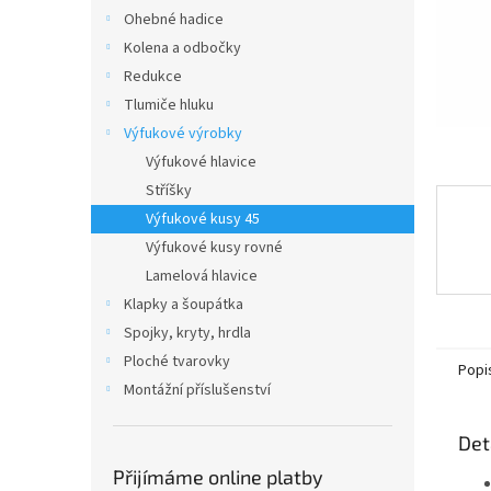
n
Ohebné hadice
e
Kolena a odbočky
l
Redukce
Tlumiče hluku
Výfukové výrobky
Výfukové hlavice
Stříšky
Výfukové kusy 45
Výfukové kusy rovné
Lamelová hlavice
Klapky a šoupátka
Spojky, kryty, hrdla
Ploché tvarovky
Popi
Montážní příslušenství
Det
Přijímáme online platby