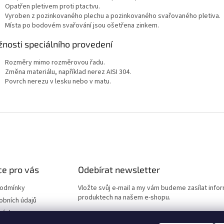
Opatřen pletivem proti ptactvu.
Vyroben z pozinkovaného plechu a pozinkovaného svařovaného pletiva.
Místa po bodovém svařování jsou ošetřena zinkem.
nosti speciálního provedení
Rozměry mimo rozměrovou řadu.
Změna materiálu, například nerez AISI 304.
Povrch nerezu v lesku nebo v matu.
e pro vás
Odebírat newsletter
podmínky
Vložte svůj e-mail a my vám budeme zasílat info
produktech na našem e-shopu.
obních údajů
návka
E-mail