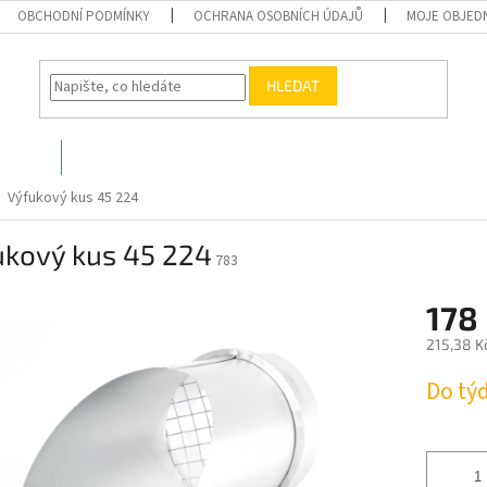
OBCHODNÍ PODMÍNKY
OCHRANA OSOBNÍCH ÚDAJŮ
MOJE OBJED
HLEDAT
O nás
Kontakty
Výfukový kus 45 224
ukový kus 45 224
783
178
215,38 K
Měrná
Do tý
cena: