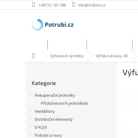
Přejít
+420 517 357 288
info@d-klima.cz
na
obsah
Úvod
Speciální ceny
Katalog - rozměry
Domů
Výfukové výrobky
Výfukové kusy 45
P
Výf
o
Přeskočit
s
Kategorie
kategorie
t
r
Rekuperační jednotky
a
Příslušenství k jednotkám
n
Ventilátory
n
í
Distribuční elementy
p
D-FLEX
a
Potrubí a roury