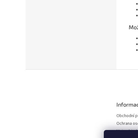
Mož
Z
á
p
a
t
Informac
í
Obchodní 
Ochrana os
Moje objed