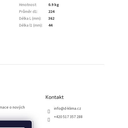
Hmotnost
:
0.9 kg
Průměr d1
:
224
Délka L (mm)
:
362
Délka l1 (mm)
:
44
Kontakt
rmace o nových
info
@
d-klima.cz
+420 517 357 288