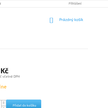
NÁVKA
Přihlášení
NÁKUPNÍ
Prázdný košík
KOŠÍK
 Kč
č včetně DPH
dne
Přidat do košíku