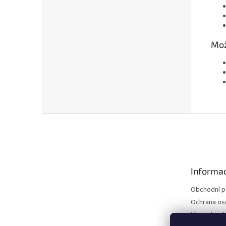
Mož
Z
á
p
a
t
Informac
í
Obchodní 
Ochrana os
Moje objed