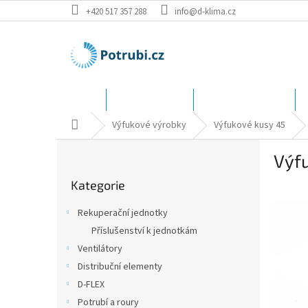
Přejít
+420 517 357 288
info@d-klima.cz
na
obsah
Úvod
Speciální ceny
Katalog - rozměry
Domů
Výfukové výrobky
Výfukové kusy 45
P
Výf
o
Přeskočit
s
Kategorie
kategorie
t
r
Rekuperační jednotky
a
Příslušenství k jednotkám
n
Ventilátory
n
í
Distribuční elementy
p
D-FLEX
a
Potrubí a roury