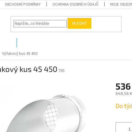
OBCHODNÍ PODMÍNKY
OCHRANA OSOBNÍCH ÚDAJŮ
MOJE OBJED
HLEDAT
O nás
Kontakty
Výfukový kus 45 450
ukový kus 45 450
765
536
648,56 K
Měrná
Do tý
cena: