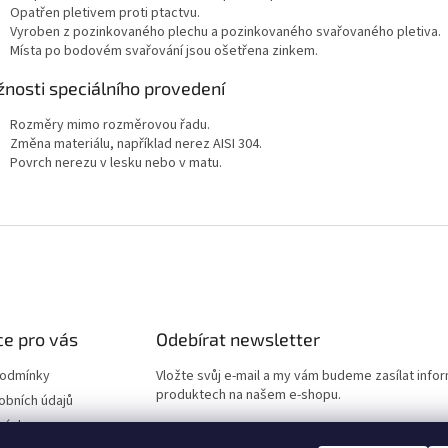
Opatřen pletivem proti ptactvu.
Vyroben z pozinkovaného plechu a pozinkovaného svařovaného pletiva.
Místa po bodovém svařování jsou ošetřena zinkem.
nosti speciálního provedení
Rozměry mimo rozměrovou řadu.
Změna materiálu, například nerez AISI 304.
Povrch nerezu v lesku nebo v matu.
e pro vás
Odebírat newsletter
podmínky
Vložte svůj e-mail a my vám budeme zasílat info
produktech na našem e-shopu.
obních údajů
návka
E-mail