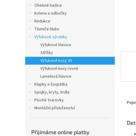
n
Ohebné hadice
e
Kolena a odbočky
l
Redukce
Tlumiče hluku
Výfukové výrobky
Výfukové hlavice
Stříšky
Výfukové kusy 45
Výfukové kusy rovné
Lamelová hlavice
Klapky a šoupátka
Spojky, kryty, hrdla
Ploché tvarovky
Popi
Montážní příslušenství
Det
Přijímáme online platby