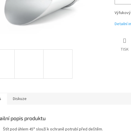
Výfukový 
Detailní 
TISK
s
Diskuze
ailní popis produktu
Štít pod úhlem 45° slouží k ochraně potrubí před deštěm.