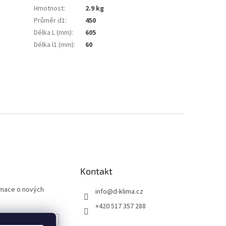
Hmotnost
:
2.9 kg
Průměr d1
:
450
Délka L (mm)
:
605
Délka l1 (mm)
:
60
Kontakt
rmace o nových
info
@
d-klima.cz
+420 517 357 288