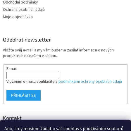
Obchodní podmínky
í
Ochrana osobních údajů
Moje objednávka
Odebírat newsletter
Vložte svůj e-mail a my vám budeme zasílat informace o nových
produktech na našem e-shopu.
E-mail
Vložením e-mailu souhlasíte s
podmínkami ochrany osobních údajů
PŘIHLÁSIT SE
Kontakt
Ano, i my musíme žádat o váš souhlas s používáním souborů
info
@
d-klima.cz