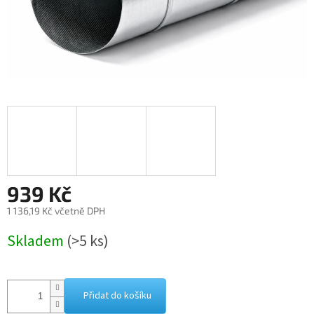
939 Kč
1 136,19 Kč včetně DPH
Měrná
Skladem
(>5 ks)
cena:
Přidat do košíku