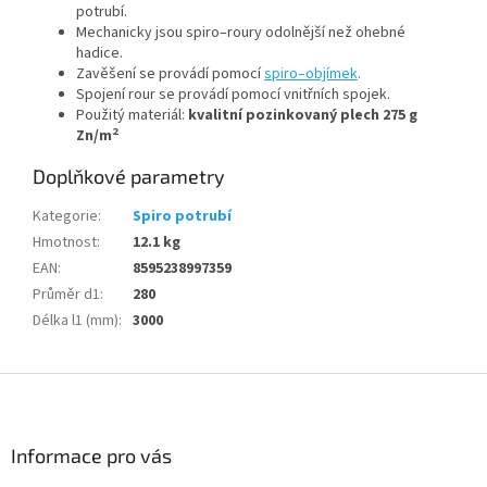
potrubí.
Mechanicky jsou spiro–roury odolnější než ohebné
hadice.
Zavěšení se provádí pomocí
spiro–objímek
.
Spojení rour se provádí pomocí vnitřních spojek.
Použitý materiál:
kvalitní pozinkovaný plech 275 g
2
Zn/m
Doplňkové parametry
Kategorie
:
Spiro potrubí
Hmotnost
:
12.1 kg
EAN
:
8595238997359
Průměr d1
:
280
Délka l1 (mm)
:
3000
Z
á
p
a
Informace pro vás
t