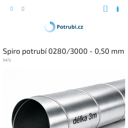
Přejít
NÁKUP
na
obsah
KOŠÍK
Spiro potrubí 0280/3000 - 0,50 mm
5472