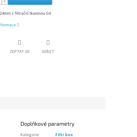
224mm s filtrační tkaninou G4
informace
ZEPTAT SE
SDÍLET
Doplňkové parametry
.
Kategorie
:
Filtr box