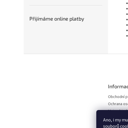
Přijímáme online platby
Z
á
p
a
t
Informac
í
Obchodní 
Ochrana os
Moje objed
Ano, i my mu
souborů cook