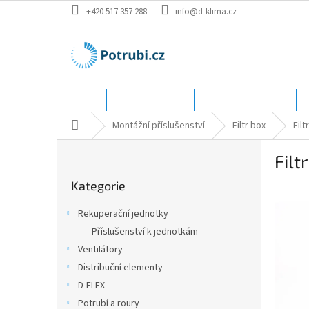
Přejít
+420 517 357 288
info@d-klima.cz
na
obsah
Úvod
Speciální ceny
Katalog - rozměry
Domů
Montážní příslušenství
Filtr box
Fil
P
Fil
o
Přeskočit
s
Kategorie
kategorie
t
r
Rekuperační jednotky
a
Příslušenství k jednotkám
n
Ventilátory
n
í
Distribuční elementy
p
D-FLEX
a
Potrubí a roury