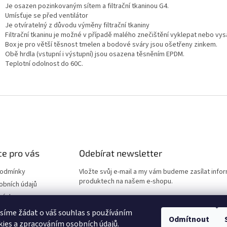
Je osazen pozinkovaným sítem a filtrační tkaninou G4.
Umísťuje se před ventilátor
Je otvíratelný z důvodu výměny filtrační tkaniny
Filtrační tkaninu je možné v případě malého znečištění vyklepat nebo vy
Box je pro větší těsnost tmelen a bodové sváry jsou ošetřeny zinkem.
Obě hrdla (vstupní i výstupní) jsou osazena těsněním EPDM.
Teplotní odolnost do 60C.
e pro vás
Odebírat newsletter
podmínky
Vložte svůj e-mail a my vám budeme zasílat info
produktech na našem e-shopu.
obních údajů
návka
E-mail
síme žádat o váš souhlas s používáním
Odmítnout
ies a zpracováním osobních údajů.
Vložením e-mailu souhlasíte s
podmínkami ochr