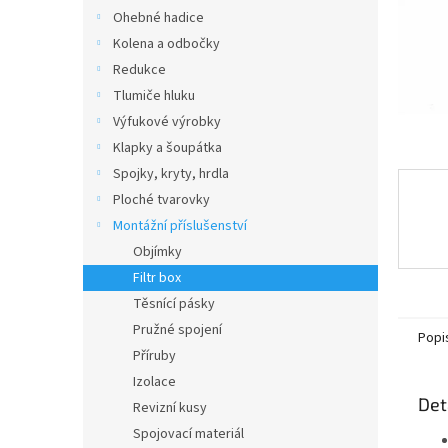
n
Ohebné hadice
e
Kolena a odbočky
l
Redukce
Tlumiče hluku
Výfukové výrobky
Klapky a šoupátka
Spojky, kryty, hrdla
Ploché tvarovky
Montážní příslušenství
Objímky
Filtr box
Těsnící pásky
Pružné spojení
Popi
Příruby
Izolace
Det
Revizní kusy
Spojovací materiál