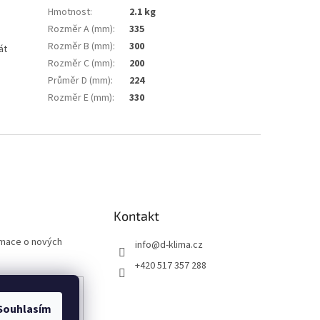
Hmotnost
:
2.1 kg
Rozměr A (mm)
:
335
Rozměr B (mm)
:
300
sát
Rozměr C (mm)
:
200
Průměr D (mm)
:
224
Rozměr E (mm)
:
330
Kontakt
rmace o nových
info
@
d-klima.cz
+420 517 357 288
Souhlasím
any osobních