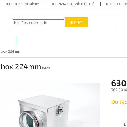
OBCHODNÍ PODMÍNKY
OCHRANA OSOBNÍCH ÚDAJŮ
MOJE OBJED
HLEDAT
O nás
Kontakty
tr box 224mm
tr box 224mm
6429
630
762,30 K
Měrná
Do tý
cena: