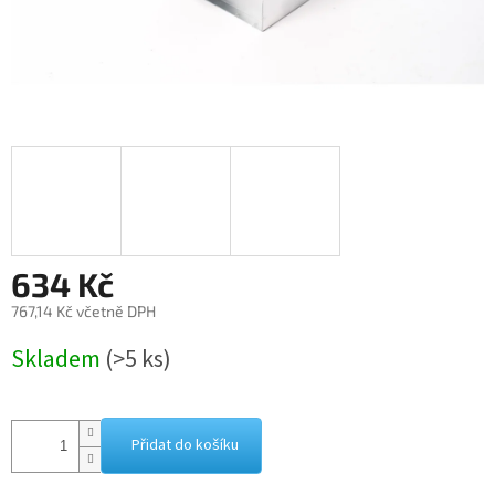
634 Kč
767,14 Kč včetně DPH
Měrná
Skladem
(>5 ks)
cena:
Přidat do košíku