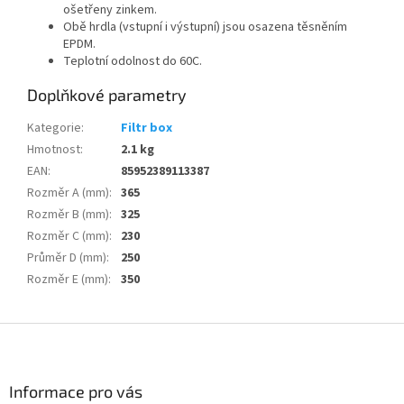
ošetřeny zinkem.
Obě hrdla (vstupní i výstupní) jsou osazena těsněním
EPDM.
Teplotní odolnost do 60C.
Doplňkové parametry
Kategorie
:
Filtr box
Hmotnost
:
2.1 kg
EAN
:
85952389113387
Rozměr A (mm)
:
365
Rozměr B (mm)
:
325
Rozměr C (mm)
:
230
Průměr D (mm)
:
250
Rozměr E (mm)
:
350
Z
á
p
a
Informace pro vás