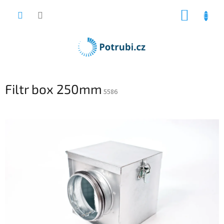
Přejít
NÁKUP
na
obsah
KOŠÍK
Filtr box 250mm
5586