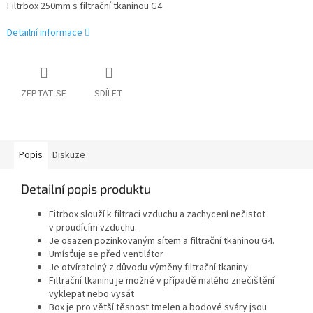
Filtrbox 250mm s filtrační tkaninou G4
Detailní informace
ZEPTAT SE
SDÍLET
Popis
Diskuze
Detailní popis produktu
Fitrbox slouží k filtraci vzduchu a zachycení nečistot
v proudícím vzduchu.
Je osazen pozinkovaným sítem a filtrační tkaninou G4.
Umísťuje se před ventilátor
Je otvíratelný z důvodu výměny filtrační tkaniny
Filtrační tkaninu je možné v případě malého znečištění
vyklepat nebo vysát
Box je pro větší těsnost tmelen a bodové sváry jsou