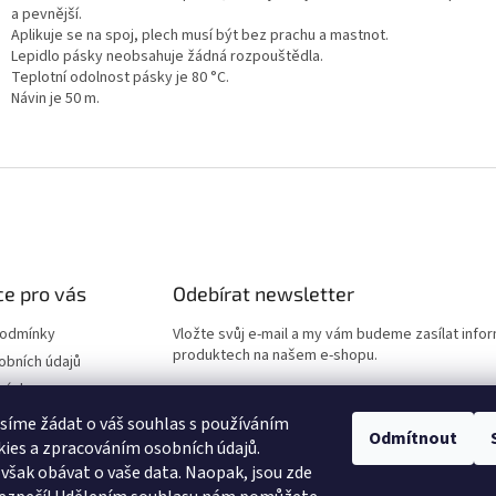
a pevnější.
Aplikuje se na spoj, plech musí být bez prachu a mastnot.
Lepidlo pásky neobsahuje žádná rozpouštědla.
Teplotní odolnost pásky je 80 °C.
Návin je 50 m.
e pro vás
Odebírat newsletter
podmínky
Vložte svůj e-mail a my vám budeme zasílat info
produktech na našem e-shopu.
obních údajů
návka
E-mail
síme žádat o váš souhlas s používáním
Odmítnout
ies a zpracováním osobních údajů.
Vložením e-mailu souhlasíte s
podmínkami ochr
však obávat o vaše data. Naopak, jsou zde
údajů