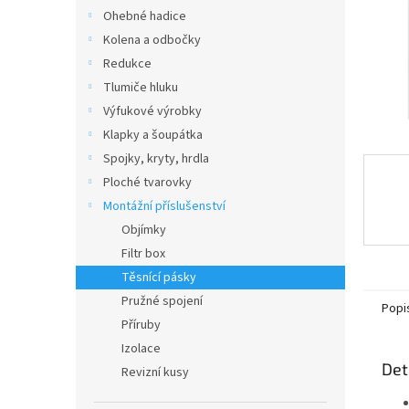
n
Ohebné hadice
e
Kolena a odbočky
l
Redukce
Tlumiče hluku
Výfukové výrobky
Klapky a šoupátka
Spojky, kryty, hrdla
Ploché tvarovky
Montážní příslušenství
Objímky
Filtr box
Těsnící pásky
Pružné spojení
Popi
Příruby
Izolace
Det
Revizní kusy