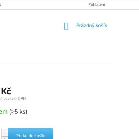
NÁVKA
Přihlášení
NÁKUPNÍ
Prázdný košík
KOŠÍK
 Kč
č včetně DPH
dem
(>5 ks)
Přidat do košíku