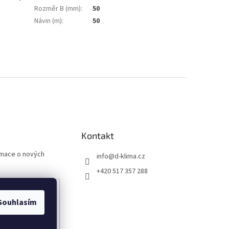
Rozměr B (mm)
:
50
Návin (m)
:
50
Kontakt
rmace o nových
info
@
d-klima.cz
+420 517 357 288
Souhlasím
any osobních