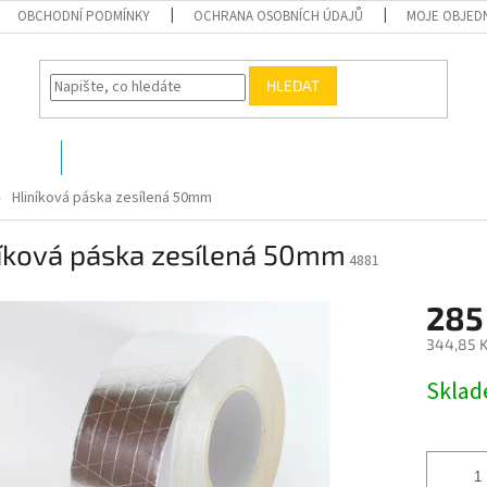
OBCHODNÍ PODMÍNKY
OCHRANA OSOBNÍCH ÚDAJŮ
MOJE OBJED
HLEDAT
O nás
Kontakty
Hliníková páska zesílená 50mm
níková páska zesílená 50mm
4881
285
344,85 K
Měrná
Skla
cena: