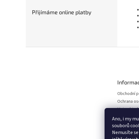
Přijímáme online platby
Z
á
p
a
t
Informac
í
Obchodní 
Ochrana os
Moje objed
Ano, i my mu
souborů cook
Nemusíte se 