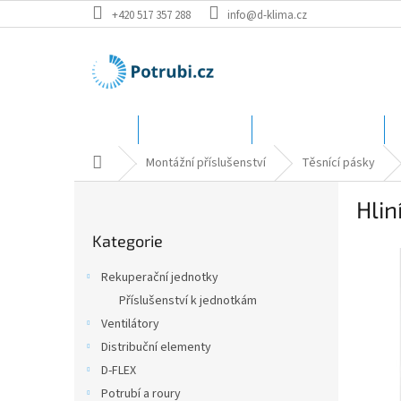
Přejít
+420 517 357 288
info@d-klima.cz
na
obsah
Úvod
Speciální ceny
Katalog - rozměry
Domů
Montážní příslušenství
Těsnící pásky
P
Hli
o
Přeskočit
s
Kategorie
kategorie
t
r
Rekuperační jednotky
a
Příslušenství k jednotkám
n
Ventilátory
n
í
Distribuční elementy
p
D-FLEX
a
Potrubí a roury