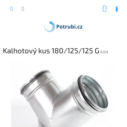
Přejít
NÁKUP
na
obsah
KOŠÍK
Kalhotový kus 180/125/125 G
6204