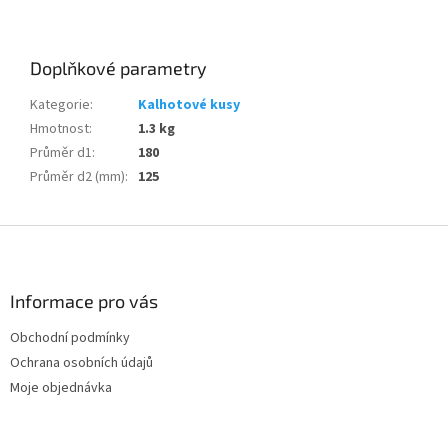
Doplňkové parametry
Kategorie
:
Kalhotové kusy
Hmotnost
:
1.3 kg
Průměr d1
:
180
Průměr d2 (mm)
:
125
Z
á
p
a
Informace pro vás
t
Obchodní podmínky
í
Ochrana osobních údajů
Moje objednávka