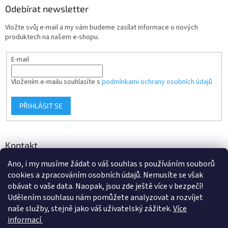
Odebírat newsletter
Vložte svůj e-mail a my vám budeme zasílat informace o nových
produktech na našem e-shopu.
E-mail
Vložením e-mailu souhlasíte s
podmínkami ochrany osobních údajů
PŘIHLÁSIT SE
Kontakt
Ano, i my musíme žádat o váš souhlas s používáním souborů
info
@
d-klima.cz
cookies a zpracováním osobních údajů. Nemusíte se však
+420 517 357 288
obávat o vaše data. Naopak, jsou zde ještě více v bezpečí!
Udělením souhlasu nám pomůžete analyzovat a rozvíjet
naše služby, stejně jako váš uživatelský zážitek.
Více
informací