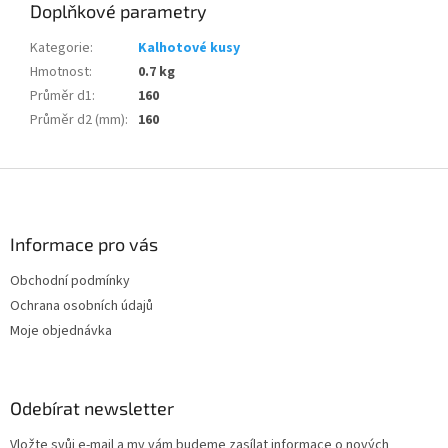
Doplňkové parametry
Kategorie
:
Kalhotové kusy
Hmotnost
:
0.7 kg
Průměr d1
:
160
Průměr d2 (mm)
:
160
Z
á
p
a
Informace pro vás
t
Obchodní podmínky
í
Ochrana osobních údajů
Moje objednávka
Odebírat newsletter
Vložte svůj e-mail a my vám budeme zasílat informace o nových