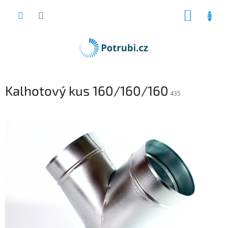
Přejít
NÁKUP
na
obsah
KOŠÍK
Kalhotový kus 160/160/160
435