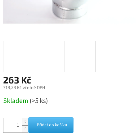
263 Kč
318,23 Kč včetně DPH
Měrná
Skladem
(>5 ks)
cena:
Přidat do košíku