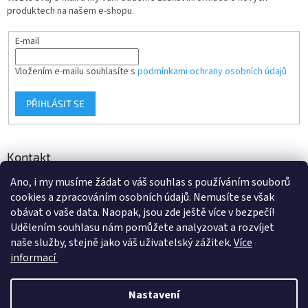
produktech na našem e-shopu.
E-mail
Vložením e-mailu souhlasíte s
podmínkami ochrany osobních údajů
PŘIHLÁSIT SE
Kontakt
Ano, i my musíme žádat o váš souhlas s používáním souborů
info
@
d-klima.cz
cookies a zpracováním osobních údajů. Nemusíte se však
+420 517 357 288
obávat o vaše data. Naopak, jsou zde ještě více v bezpečí!
Udělením souhlasu nám pomůžete analyzovat a rozvíjet
naše služby, stejně jako váš uživatelský zážitek.
Více
informací
Vytvořil Shoptet
Nastavení