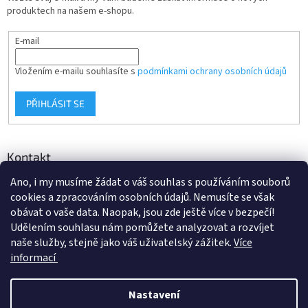
produktech na našem e-shopu.
E-mail
Vložením e-mailu souhlasíte s
podmínkami ochrany osobních údajů
PŘIHLÁSIT SE
Kontakt
Ano, i my musíme žádat o váš souhlas s používáním souborů
info
@
d-klima.cz
cookies a zpracováním osobních údajů. Nemusíte se však
+420 517 357 288
obávat o vaše data. Naopak, jsou zde ještě více v bezpečí!
Udělením souhlasu nám pomůžete analyzovat a rozvíjet
naše služby, stejně jako váš uživatelský zážitek.
Více
informací
Vytvořil Shoptet
Nastavení