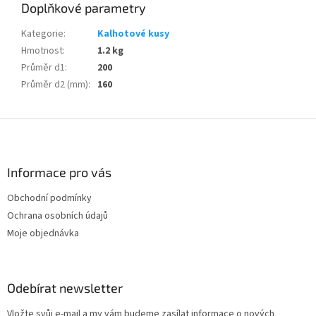
Doplňkové parametry
Kategorie
:
Kalhotové kusy
Hmotnost
:
1.2 kg
Průměr d1
:
200
Průměr d2 (mm)
:
160
Z
á
p
a
Informace pro vás
t
Obchodní podmínky
í
Ochrana osobních údajů
Moje objednávka
Odebírat newsletter
Vložte svůj e-mail a my vám budeme zasílat informace o nových