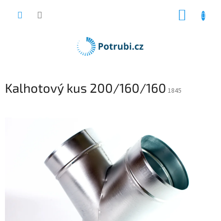
Přejít
NÁKUP
na
obsah
KOŠÍK
Kalhotový kus 200/160/160
1845