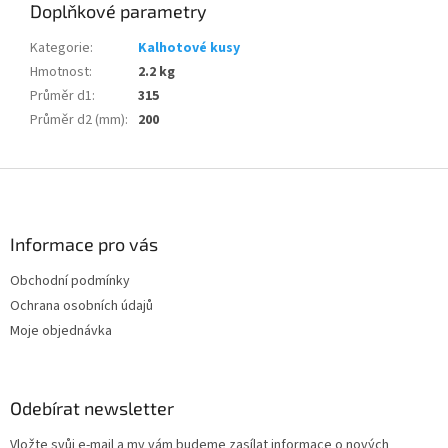
Doplňkové parametry
Kategorie
:
Kalhotové kusy
Hmotnost
:
2.2 kg
Průměr d1
:
315
Průměr d2 (mm)
:
200
Z
á
p
a
Informace pro vás
t
Obchodní podmínky
í
Ochrana osobních údajů
Moje objednávka
Odebírat newsletter
Vložte svůj e-mail a my vám budeme zasílat informace o nových