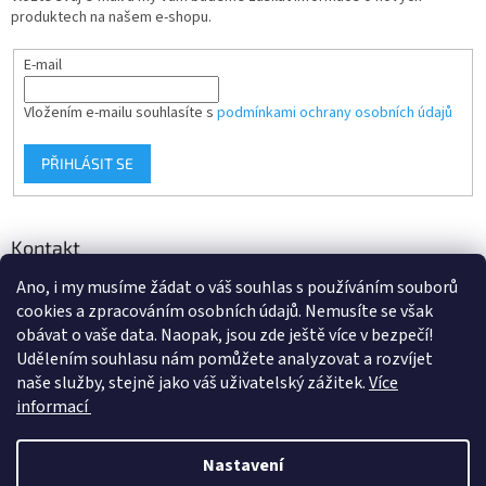
produktech na našem e-shopu.
E-mail
Vložením e-mailu souhlasíte s
podmínkami ochrany osobních údajů
PŘIHLÁSIT SE
Kontakt
Ano, i my musíme žádat o váš souhlas s používáním souborů
info
@
d-klima.cz
cookies a zpracováním osobních údajů. Nemusíte se však
+420 517 357 288
obávat o vaše data. Naopak, jsou zde ještě více v bezpečí!
Udělením souhlasu nám pomůžete analyzovat a rozvíjet
naše služby, stejně jako váš uživatelský zážitek.
Více
informací
Vytvořil Shoptet
Nastavení