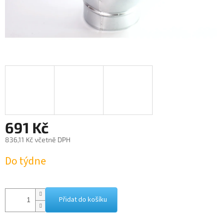
691 Kč
836,11 Kč včetně DPH
Měrná
Do týdne
cena:
Přidat do košíku