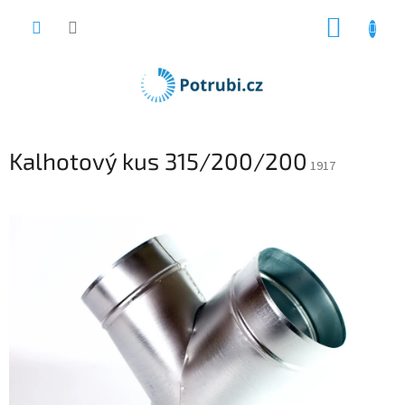
Přejít
NÁKUP
na
obsah
KOŠÍK
Kalhotový kus 315/200/200
1917