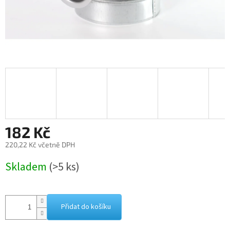
182 Kč
220,22 Kč včetně DPH
Měrná
Skladem
(>5 ks)
cena:
Přidat do košíku