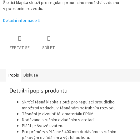
Škrtící klapka slouží pro regulaci proudícího množství vzduchu
v potrubním rozvodu.
Detailní informace
ZEPTAT SE
SDÍLET
Popis
Diskuze
Detailní popis produktu
Škrtící těsná klapka slouží pro regulaci proudícího
množství vzduchu v těsněném potrubním rozvodu.
Těsnění je dvoubřité z materiálu EPDM.
Dodáváno s ručním ovládáním s aretací.
Plášť je švově svařen.
Pro průměry větší než 400 mm dodáváme s ručním
pákovým ovládáním a výztuhou listu.