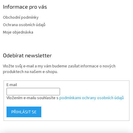
p
a
Informace pro vás
t
Obchodní podmínky
í
Ochrana osobních údajů
Moje objednávka
Odebírat newsletter
Vložte svůj e-mail a my vám budeme zasílat informace o nových
produktech na našem e-shopu.
E-mail
Vložením e-mailu souhlasíte s
podmínkami ochrany osobních údajů
PŘIHLÁSIT SE