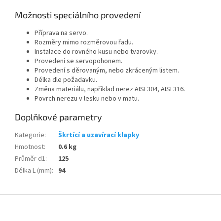
Možnosti speciálního provedení
Příprava na servo.
Rozměry mimo rozměrovou řadu.
Instalace do rovného kusu nebo tvarovky.
Provedení se servopohonem.
Provedení s děrovaným, nebo zkráceným listem.
Délka dle požadavku.
Změna materiálu, například nerez AISI 304, AISI 316.
Povrch nerezu v lesku nebo v matu.
Doplňkové parametry
Kategorie
:
Škrtící a uzavírací klapky
Hmotnost
:
0.6 kg
Průměr d1
:
125
Délka L (mm)
:
94
Z
á