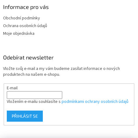
p
a
Informace pro vás
t
Obchodní podmínky
í
Ochrana osobních údajů
Moje objednávka
Odebírat newsletter
Vložte svůj e-mail a my vám budeme zasílat informace o nových
produktech na našem e-shopu.
E-mail
Vložením e-mailu souhlasíte s
podmínkami ochrany osobních údajů
PŘIHLÁSIT SE