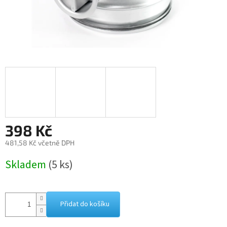
398 Kč
481,58 Kč včetně DPH
Měrná
Skladem
(5 ks)
cena:
Přidat do košíku