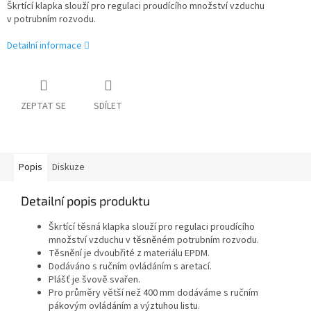
Škrtící klapka slouží pro regulaci proudícího množství vzduchu
v potrubním rozvodu.
Detailní informace
ZEPTAT SE
SDÍLET
Popis
Diskuze
Detailní popis produktu
Škrtící těsná klapka slouží pro regulaci proudícího
množství vzduchu v těsněném potrubním rozvodu.
Těsnění je dvoubřité z materiálu EPDM.
Dodáváno s ručním ovládáním s aretací.
Plášť je švově svařen.
Pro průměry větší než 400 mm dodáváme s ručním
pákovým ovládáním a výztuhou listu.