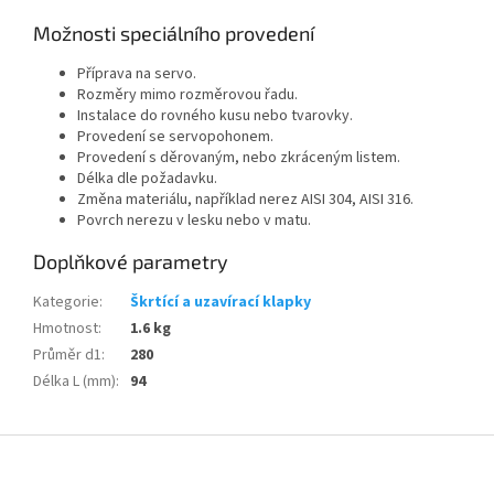
Možnosti speciálního provedení
Příprava na servo.
Rozměry mimo rozměrovou řadu.
Instalace do rovného kusu nebo tvarovky.
Provedení se servopohonem.
Provedení s děrovaným, nebo zkráceným listem.
Délka dle požadavku.
Změna materiálu, například nerez AISI 304, AISI 316.
Povrch nerezu v lesku nebo v matu.
Doplňkové parametry
Kategorie
:
Škrtící a uzavírací klapky
Hmotnost
:
1.6 kg
Průměr d1
:
280
Délka L (mm)
:
94
Z
á