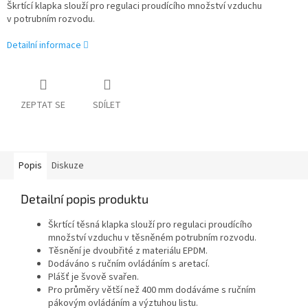
Škrtící klapka slouží pro regulaci proudícího množství vzduchu
v potrubním rozvodu.
Detailní informace
ZEPTAT SE
SDÍLET
Popis
Diskuze
Detailní popis produktu
Škrtící těsná klapka slouží pro regulaci proudícího
množství vzduchu v těsněném potrubním rozvodu.
Těsnění je dvoubřité z materiálu EPDM.
Dodáváno s ručním ovládáním s aretací.
Plášť je švově svařen.
Pro průměry větší než 400 mm dodáváme s ručním
pákovým ovládáním a výztuhou listu.