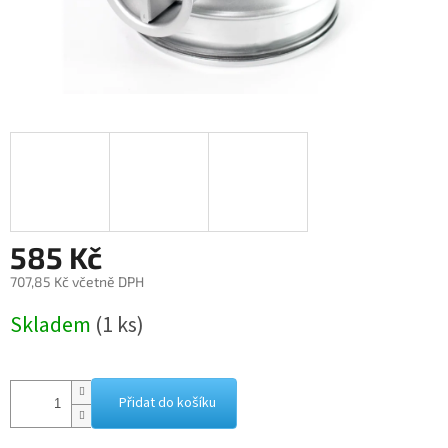
585 Kč
707,85 Kč včetně DPH
Měrná
Skladem
(1 ks)
cena:
Přidat do košíku