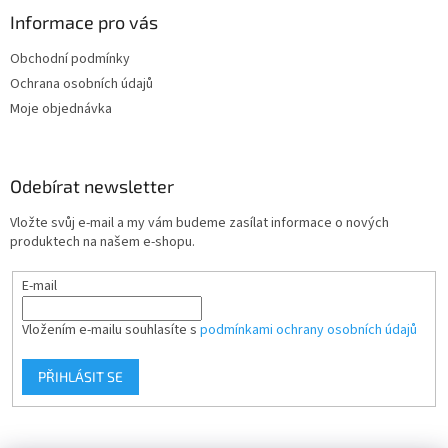
p
a
Informace pro vás
t
Obchodní podmínky
í
Ochrana osobních údajů
Moje objednávka
Odebírat newsletter
Vložte svůj e-mail a my vám budeme zasílat informace o nových
produktech na našem e-shopu.
E-mail
Vložením e-mailu souhlasíte s
podmínkami ochrany osobních údajů
PŘIHLÁSIT SE