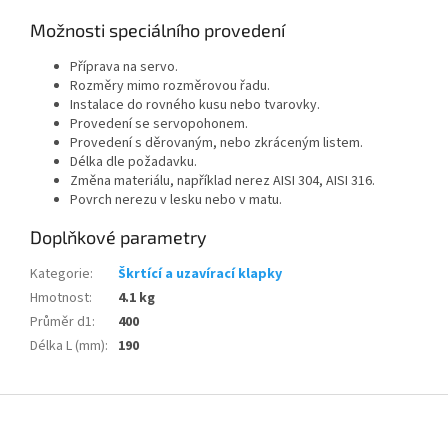
Možnosti speciálního provedení
Příprava na servo.
Rozměry mimo rozměrovou řadu.
Instalace do rovného kusu nebo tvarovky.
Provedení se servopohonem.
Provedení s děrovaným, nebo zkráceným listem.
Délka dle požadavku.
Změna materiálu, například nerez AISI 304, AISI 316.
Povrch nerezu v lesku nebo v matu.
Doplňkové parametry
Kategorie
:
Škrtící a uzavírací klapky
Hmotnost
:
4.1 kg
Průměr d1
:
400
Délka L (mm)
:
190
Z
á