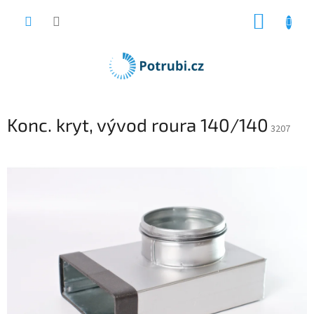
Přejít
NÁKUP
na
obsah
KOŠÍK
Konc. kryt, vývod roura 140/140
3207