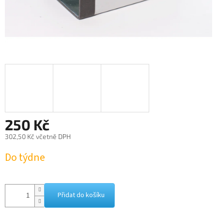
250 Kč
302,50 Kč včetně DPH
Měrná
Do týdne
cena:
Přidat do košíku