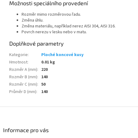
Možnosti speciálního provedení
Rozměr mimo rozměrovou řadu.
Změna úhlu.
Změna materiálu, například nerez AISI 304, AISI 316.
Povrch nerezu v lesku nebo v matu.
Doplňkové parametry
Kategorie
:
Ploché koncové kusy
Hmotnost
:
0.01 kg
Rozměr A (mm)
:
220
Rozměr B (mm)
:
140
Rozměr C (mm)
:
50
Průměr D (mm)
:
140
Z
á
p
a
Informace pro vás
t