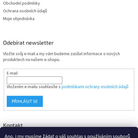
Obchodní podmínky
í
Ochrana osobních údajů
Moje objednávka
Odebírat newsletter
Vložte svůj e-mail a my vám budeme zasílat informace o nových
produktech na našem e-shopu.
E-mail
Vložením e-mailu souhlasíte s
podmínkami ochrany osobních údajů
PŘIHLÁSIT SE
Kontakt
Ano, i my musíme žádat o váš souhlas s používáním souborů
info
@
d-klima.cz