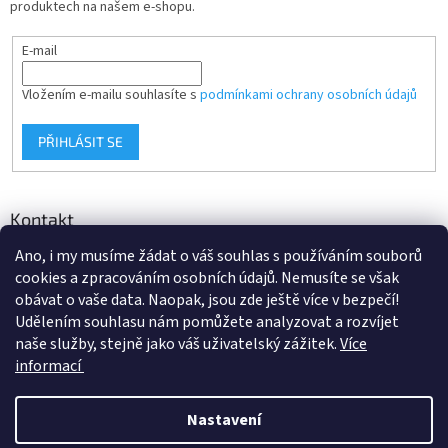
produktech na našem e-shopu.
E-mail
Vložením e-mailu souhlasíte s
podmínkami ochrany osobních údajů
PŘIHLÁSIT SE
Kontakt
Ano, i my musíme žádat o váš souhlas s používáním souborů
info
@
d-klima.cz
cookies a zpracováním osobních údajů. Nemusíte se však
+420 517 357 288
obávat o vaše data. Naopak, jsou zde ještě více v bezpečí!
Udělením souhlasu nám pomůžete analyzovat a rozvíjet
naše služby, stejně jako váš uživatelský zážitek.
Více
informací
Vytvořil Shoptet
Nastavení