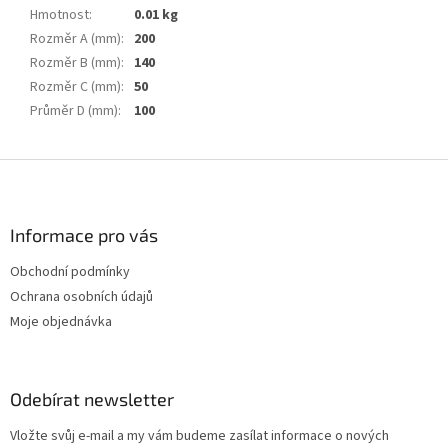
Hmotnost
:
0.01 kg
Rozměr A (mm)
:
200
Rozměr B (mm)
:
140
Rozměr C (mm)
:
50
Průměr D (mm)
:
100
Z
á
p
a
Informace pro vás
t
Obchodní podmínky
í
Ochrana osobních údajů
Moje objednávka
Odebírat newsletter
Vložte svůj e-mail a my vám budeme zasílat informace o nových