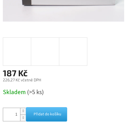
187 Kč
226,27 Kč včetně DPH
Měrná
Skladem
(>5 ks)
cena:
Přidat do košíku