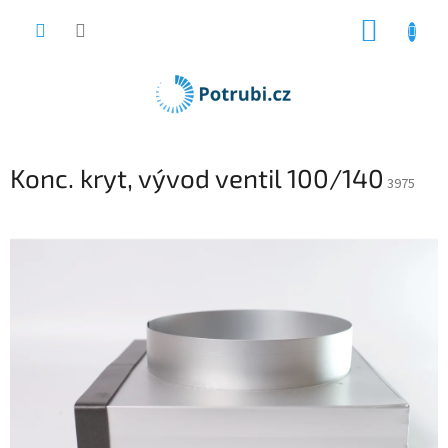
Přejít
NÁKUP
na
obsah
KOŠÍK
Konc. kryt, vývod ventil 100/140
3975