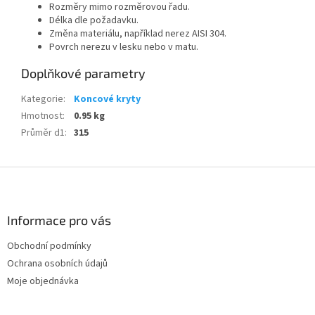
Rozměry mimo rozměrovou řadu.
Délka dle požadavku.
Změna materiálu, například nerez AISI 304.
Povrch nerezu v lesku nebo v matu.
Doplňkové parametry
Kategorie
:
Koncové kryty
Hmotnost
:
0.95 kg
Průměr d1
:
315
Z
á
p
a
Informace pro vás
t
Obchodní podmínky
í
Ochrana osobních údajů
Moje objednávka