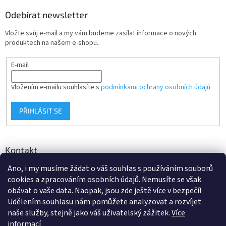
Odebírat newsletter
Vložte svůj e-mail a my vám budeme zasílat informace o nových
produktech na našem e-shopu.
E-mail
Vložením e-mailu souhlasíte s
podmínkami ochrany osobních údajů
PŘIHLÁSIT SE
Kontakt
Ano, i my musíme žádat o váš souhlas s používáním souborů
info
@
d-klima.cz
cookies a zpracováním osobních údajů. Nemusíte se však
+420 517 357 288
obávat o vaše data. Naopak, jsou zde ještě více v bezpečí!
Udělením souhlasu nám pomůžete analyzovat a rozvíjet
naše služby, stejně jako váš uživatelský zážitek.
Více
informací