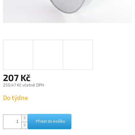
207 Kč
250,47 Kč včetně DPH
Měrná
Do týdne
cena:
Přidat do košíku