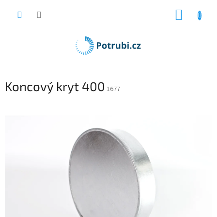
Přejít
NÁKUP
na
obsah
KOŠÍK
Koncový kryt 400
1677