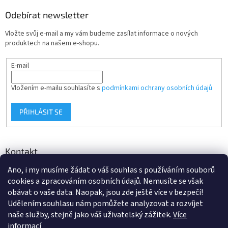
Odebírat newsletter
Vložte svůj e-mail a my vám budeme zasílat informace o nových
produktech na našem e-shopu.
E-mail
Vložením e-mailu souhlasíte s
podmínkami ochrany osobních údajů
PŘIHLÁSIT SE
Kontakt
Ano, i my musíme žádat o váš souhlas s používáním souborů
info
@
d-klima.cz
cookies a zpracováním osobních údajů. Nemusíte se však
+420 517 357 288
obávat o vaše data. Naopak, jsou zde ještě více v bezpečí!
Udělením souhlasu nám pomůžete analyzovat a rozvíjet
naše služby, stejně jako váš uživatelský zážitek.
Více
informací