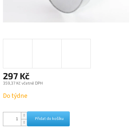
297 Kč
359,37 Kč včetně DPH
Měrná
Do týdne
cena:
Přidat do košíku