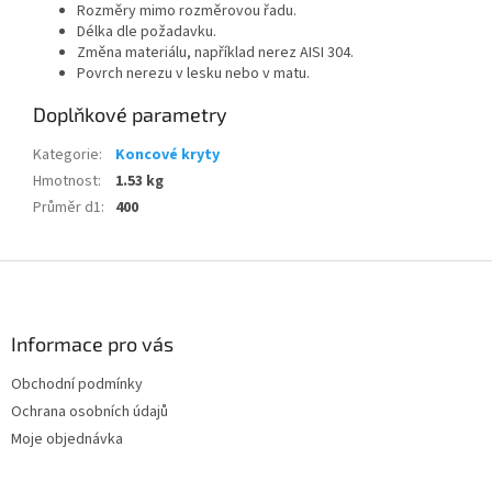
Rozměry mimo rozměrovou řadu.
Délka dle požadavku.
Změna materiálu, například nerez AISI 304.
Povrch nerezu v lesku nebo v matu.
Doplňkové parametry
Kategorie
:
Koncové kryty
Hmotnost
:
1.53 kg
Průměr d1
:
400
Z
á
p
a
Informace pro vás
t
Obchodní podmínky
í
Ochrana osobních údajů
Moje objednávka