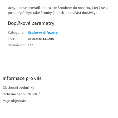
Uchycení se provádí centrálním šroubem do nosníku, který se k
potrubí přichytí také šrouby (nosník je součást dodávky).
Doplňkové parametry
Kategorie
:
Kruhové difuzory
EAN
:
85952389131244
Průměr d1
:
300
Z
á
p
a
Informace pro vás
t
Obchodní podmínky
í
Ochrana osobních údajů
Moje objednávka