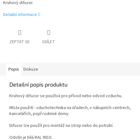
Kruhový difuzor.
Detailní informace
ZEPTAT SE
SDÍLET
Popis
Diskuze
Detailní popis produktu
Kruhový difuzor se používá pro přívod nebo odvod vzduchu.
Místa použití - vduchotechnika na úřadech, v nákupních centrech,
kancelářích, popř.rodinné domy.
Difuzor lze použít pro montáž na strop nebo do potrubí.
Odstín je bílá RAL 9010.