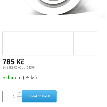
785 Kč
949,85 Kč včetně DPH
Měrná
Skladem
(>5 ks)
cena:
Přidat do košíku