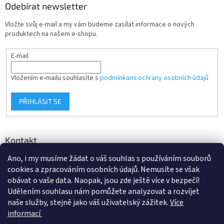
Odebírat newsletter
Vložte svůj e-mail a my vám budeme zasílat informace o nových
produktech na našem e-shopu.
E-mail
Vložením e-mailu souhlasíte s
podmínkami ochrany osobních údajů
PŘIHLÁSIT SE
Kontakt
Ano, i my musíme žádat o váš souhlas s používáním souborů
info
@
d-klima.cz
cookies a zpracováním osobních údajů. Nemusíte se však
+420 517 357 288
obávat o vaše data. Naopak, jsou zde ještě více v bezpečí!
Udělením souhlasu nám pomůžete analyzovat a rozvíjet
naše služby, stejně jako váš uživatelský zážitek.
Více
informací