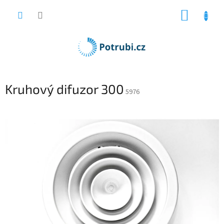
Přejít
NÁKUP
na
obsah
KOŠÍK
Kruhový difuzor 300
5976