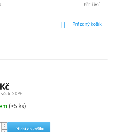
NÁVKA
Přihlášení
NÁKUPNÍ
Prázdný košík
KOŠÍK
 Kč
č včetně DPH
dem
(>5 ks)
Přidat do košíku