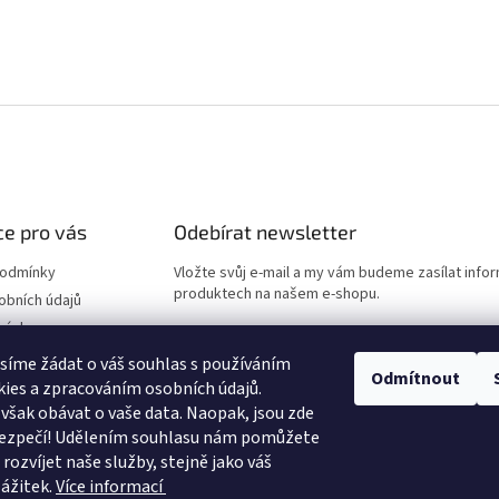
e pro vás
Odebírat newsletter
podmínky
Vložte svůj e-mail a my vám budeme zasílat info
produktech na našem e-shopu.
obních údajů
návka
E-mail
síme žádat o váš souhlas s používáním
Odmítnout
ies a zpracováním osobních údajů.
Vložením e-mailu souhlasíte s
podmínkami ochr
však obávat o vaše data. Naopak, jsou zde
údajů
 bezpečí! Udělením souhlasu nám pomůžete
rozvíjet naše služby, stejně jako váš
PŘIHLÁSIT SE
zážitek.
Více informací