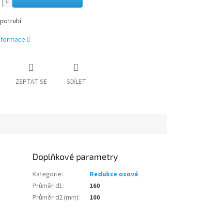
potrubí.
informace
ZEPTAT SE
SDÍLET
Doplňkové parametry
Kategorie
:
Redukce osová
Průměr d1
:
160
Průměr d2 (mm)
:
100