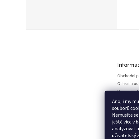
Z
á
p
a
t
Informac
í
Obchodní 
Ochrana os
Moje objed
Ano, i my mu
souborů cook
Nemusíte se 
ještě více v
analyzovat a 
uživatelský 