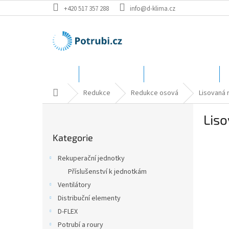
Přejít
+420 517 357 288
info@d-klima.cz
na
obsah
Úvod
Speciální ceny
Katalog - rozměry
Domů
Redukce
Redukce osová
Lisovaná 
P
Lis
o
Přeskočit
s
Kategorie
kategorie
t
r
Rekuperační jednotky
a
Příslušenství k jednotkám
n
Ventilátory
n
í
Distribuční elementy
p
D-FLEX
a
Potrubí a roury