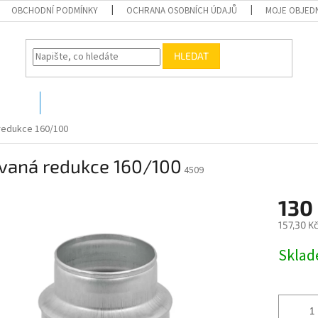
OBCHODNÍ PODMÍNKY
OCHRANA OSOBNÍCH ÚDAJŮ
MOJE OBJED
HLEDAT
O nás
Kontakty
redukce 160/100
ovaná redukce 160/100
4509
130
157,30 K
Měrná
Skla
cena: