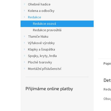
n
Ohebné hadice
e
Kolena a odbočky
l
Redukce
Redukce osová
Redukce pravoúhlá
Tlumiče hluku
Výfukové výrobky
Klapky a šoupátka
Spojky, kryty, hrdla
Ploché tvarovky
Popi
Montážní příslušenství
Det
Přijímáme online platby
Redu
Oba 