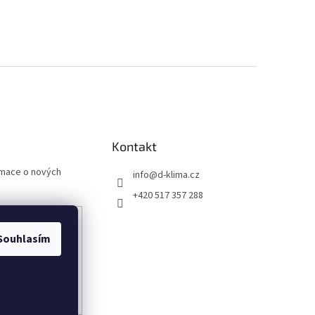
Kontakt
rmace o nových
info
@
d-klima.cz
+420 517 357 288
Souhlasím
any osobních