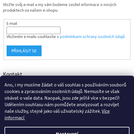
Vložte svůj e-mail a my vám budeme zasílat informace o nových
produktech na našem e-shopu.
E-mail
Vložením e-mailu souhlasíte s
podmínkami ochrany osobních údajů
PŘIHLÁSIT SE
Kontakt
Ano, i my musíme žádat o váš souhlas s používáním souborů
info
@
d-klima.cz
cookies a zpracováním osobních údajů. Nemusíte se však
+420 517 357 288
obávat o vaše data. Naopak, jsou zde ještě více v bezpečí!
Udělením souhlasu nám pomůžete analyzovat a rozvíjet
naše služby, stejně jako váš uživatelský zážitek.
Více
informací
Vytvořil Shoptet