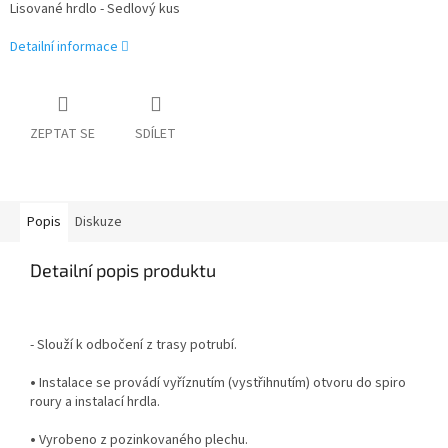
Lisované hrdlo - Sedlový kus
Detailní informace
ZEPTAT SE
SDÍLET
Popis
Diskuze
Detailní popis produktu
- Slouží k odbočení z trasy potrubí.
•
Instalace se provádí vyříznutím (vystřihnutím) otvoru do spiro
roury a instalací hrdla.
•
Vyrobeno z pozinkovaného plechu.