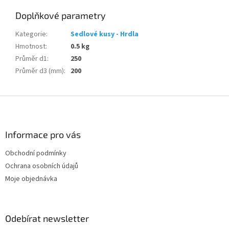
Doplňkové parametry
Kategorie
:
Sedlové kusy - Hrdla
Hmotnost
:
0.5 kg
Průměr d1
:
250
Průměr d3 (mm)
:
200
Z
á
p
a
Informace pro vás
t
Obchodní podmínky
í
Ochrana osobních údajů
Moje objednávka
Odebírat newsletter