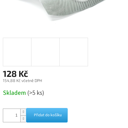
128 Kč
154,88 Kč včetně DPH
Měrná
Skladem
(>5 ks)
cena:
Přidat do košíku