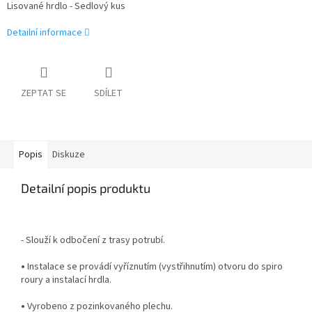
Lisované hrdlo - Sedlový kus
Detailní informace
ZEPTAT SE
SDÍLET
Popis
Diskuze
Detailní popis produktu
- Slouží k odbočení z trasy potrubí.
•
Instalace se provádí vyříznutím (vystřihnutím) otvoru do spiro
roury a instalací hrdla.
•
Vyrobeno z pozinkovaného plechu.