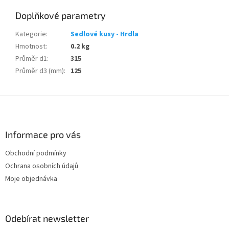
Doplňkové parametry
Kategorie
:
Sedlové kusy - Hrdla
Hmotnost
:
0.2 kg
Průměr d1
:
315
Průměr d3 (mm)
:
125
Z
á
p
a
Informace pro vás
t
Obchodní podmínky
í
Ochrana osobních údajů
Moje objednávka
Odebírat newsletter