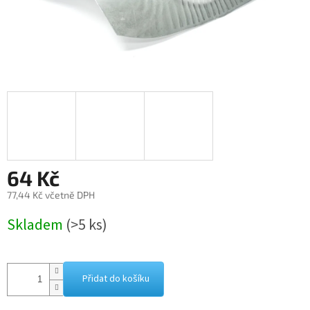
64 Kč
77,44 Kč včetně DPH
Měrná
Skladem
(>5 ks)
cena:
Přidat do košíku