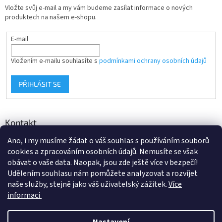
Vložte svůj e-mail a my vám budeme zasílat informace o nových
produktech na našem e-shopu.
E-mail
Vložením e-mailu souhlasíte s
podmínkami ochrany osobních údajů
PŘIHLÁSIT SE
Kontakt
Ano, i my musíme žádat o váš souhlas s používáním souborů
info
@
d-klima.cz
cookies a zpracováním osobních údajů. Nemusíte se však
+420 517 357 288
obávat o vaše data. Naopak, jsou zde ještě více v bezpečí!
Udělením souhlasu nám pomůžete analyzovat a rozvíjet
naše služby, stejně jako váš uživatelský zážitek.
Více
informací
Vytvořil Shoptet