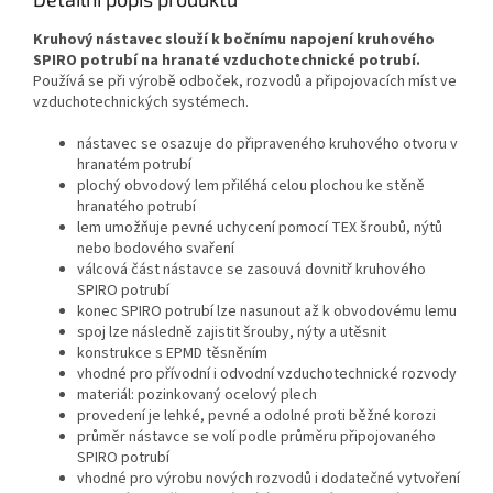
Kruhový nástavec slouží k bočnímu napojení kruhového
SPIRO potrubí na hranaté vzduchotechnické potrubí.
Používá se při výrobě odboček, rozvodů a připojovacích míst ve
vzduchotechnických systémech.
nástavec se osazuje do připraveného kruhového otvoru v
hranatém potrubí
plochý obvodový lem přiléhá celou plochou ke stěně
hranatého potrubí
lem umožňuje pevné uchycení pomocí TEX šroubů, nýtů
nebo bodového svaření
válcová část nástavce se zasouvá dovnitř kruhového
SPIRO potrubí
konec SPIRO potrubí lze nasunout až k obvodovému lemu
spoj lze následně zajistit šrouby, nýty a utěsnit
konstrukce s EPMD těsněním
vhodné pro přívodní i odvodní vzduchotechnické rozvody
materiál: pozinkovaný ocelový plech
provedení je lehké, pevné a odolné proti běžné korozi
průměr nástavce se volí podle průměru připojovaného
SPIRO potrubí
vhodné pro výrobu nových rozvodů i dodatečné vytvoření