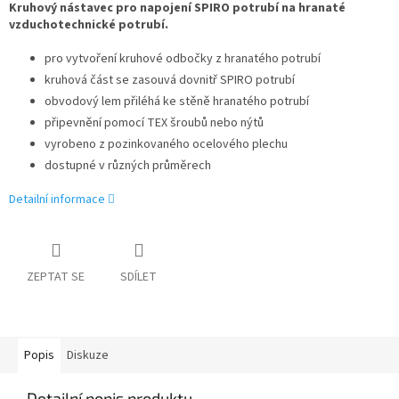
Kruhový nástavec pro napojení SPIRO potrubí na hranaté
vzduchotechnické potrubí.
pro vytvoření kruhové odbočky z hranatého potrubí
kruhová část se zasouvá dovnitř SPIRO potrubí
obvodový lem přiléhá ke stěně hranatého potrubí
připevnění pomocí TEX šroubů nebo nýtů
vyrobeno z pozinkovaného ocelového plechu
dostupné v různých průměrech
Detailní informace
ZEPTAT SE
SDÍLET
Popis
Diskuze
Detailní popis produktu