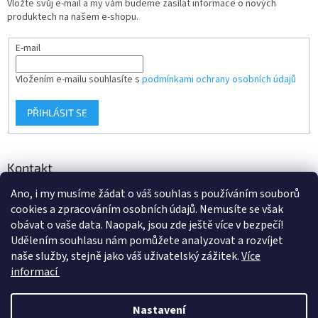
Vložte svůj e-mail a my vám budeme zasílat informace o nových
produktech na našem e-shopu.
E-mail
Vložením e-mailu souhlasíte s
podmínkami ochrany osobních údajů
PŘIHLÁSIT SE
Kontakt
Ano, i my musíme žádat o váš souhlas s používáním souborů
info
@
d-klima.cz
cookies a zpracováním osobních údajů. Nemusíte se však
+420 517 357 288
obávat o vaše data. Naopak, jsou zde ještě více v bezpečí!
Udělením souhlasu nám pomůžete analyzovat a rozvíjet
naše služby, stejně jako váš uživatelský zážitek.
Více
informací
Vytvořil Shoptet
Nastavení