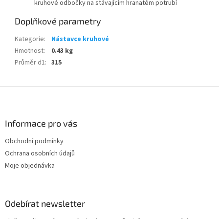
kruhové odbočky na stávajícím hranatém potrubí
Doplňkové parametry
Kategorie
:
Nástavce kruhové
Hmotnost
:
0.43 kg
Průměr d1
:
315
Z
á
p
a
Informace pro vás
t
Obchodní podmínky
í
Ochrana osobních údajů
Moje objednávka
Odebírat newsletter