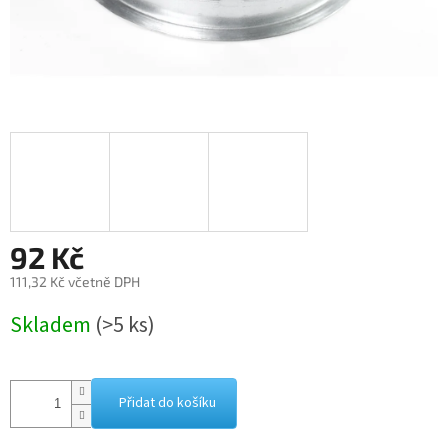
92 Kč
111,32 Kč včetně DPH
Měrná
Skladem
(>5 ks)
cena:
Přidat do košíku