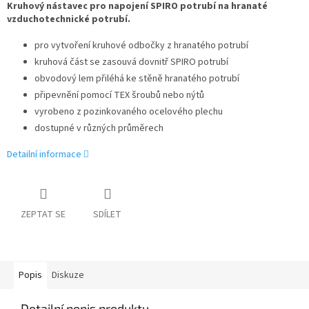
Kruhový nástavec pro napojení SPIRO potrubí na hranaté
vzduchotechnické potrubí.
pro vytvoření kruhové odbočky z hranatého potrubí
kruhová část se zasouvá dovnitř SPIRO potrubí
obvodový lem přiléhá ke stěně hranatého potrubí
připevnění pomocí TEX šroubů nebo nýtů
vyrobeno z pozinkovaného ocelového plechu
dostupné v různých průměrech
Detailní informace
ZEPTAT SE
SDÍLET
Popis
Diskuze
Detailní popis produktu