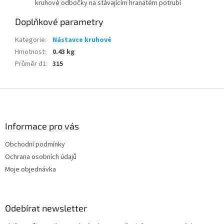
kruhové odbočky na stávajícím hranatém potrubí
Doplňkové parametry
Kategorie
:
Nástavce kruhové
Hmotnost
:
0.43 kg
Průměr d1
:
315
Z
á
p
a
Informace pro vás
t
Obchodní podmínky
í
Ochrana osobních údajů
Moje objednávka
Odebírat newsletter