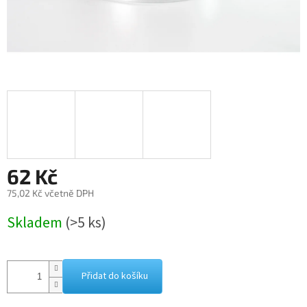
62 Kč
75,02 Kč včetně DPH
Měrná
Skladem
(>5 ks)
cena:
Přidat do košíku