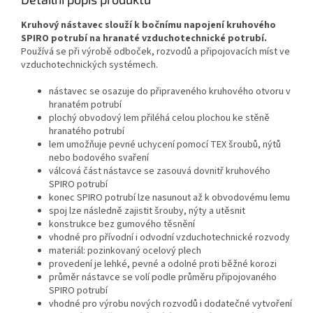
Kruhový nástavec slouží k bočnímu napojení kruhového
SPIRO potrubí na hranaté vzduchotechnické potrubí.
Používá se při výrobě odboček, rozvodů a připojovacích míst ve
vzduchotechnických systémech.
nástavec se osazuje do připraveného kruhového otvoru v
hranatém potrubí
plochý obvodový lem přiléhá celou plochou ke stěně
hranatého potrubí
lem umožňuje pevné uchycení pomocí TEX šroubů, nýtů
nebo bodového svaření
válcová část nástavce se zasouvá dovnitř kruhového
SPIRO potrubí
konec SPIRO potrubí lze nasunout až k obvodovému lemu
spoj lze následně zajistit šrouby, nýty a utěsnit
konstrukce bez gumového těsnění
vhodné pro přívodní i odvodní vzduchotechnické rozvody
materiál: pozinkovaný ocelový plech
provedení je lehké, pevné a odolné proti běžné korozi
průměr nástavce se volí podle průměru připojovaného
SPIRO potrubí
vhodné pro výrobu nových rozvodů i dodatečné vytvoření