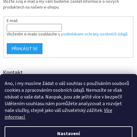
Vložte svůj e-mail a my vám budeme zasílat informace o nových
produktech na našem e-shopu.
E-mail
Vložením e-mailu souhlasíte s
podmínkami ochrany osobních údajů
PŘIHLÁSIT SE
Kontakt
Ano, i my musíme žádat o váš souhlas s používáním souborů
info
@
d-klima.cz
cookies a zpracováním osobních údajů. Nemusíte se však
+420 517 357 288
obávat o vaše data. Naopak, jsou zde ještě více v bezpečí!
Udělením souhlasu nám pomůžete analyzovat a rozvíjet
naše služby, stejně jako váš uživatelský zážitek.
Více
informací
Vytvořil Shoptet
Nastavení