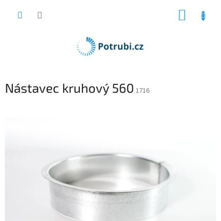
Přejít
NÁKUP
na
obsah
KOŠÍK
Nástavec kruhový 560
1716