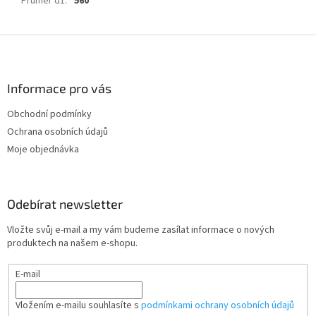
Průměr d1
:
560
Z
á
p
a
Informace pro vás
t
Obchodní podmínky
í
Ochrana osobních údajů
Moje objednávka
Odebírat newsletter
Vložte svůj e-mail a my vám budeme zasílat informace o nových
produktech na našem e-shopu.
E-mail
Vložením e-mailu souhlasíte s
podmínkami ochrany osobních údajů