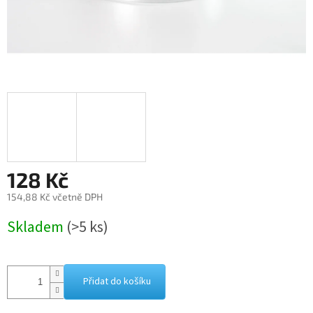
128 Kč
154,88 Kč včetně DPH
Měrná
Skladem
(>5 ks)
cena:
Přidat do košíku