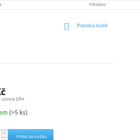
NÁVKA
Přihlášení
NÁKUPNÍ
Prázdný košík
KOŠÍK
Kč
č včetně DPH
dem
(>5 ks)
Přidat do košíku