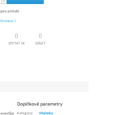
piro potrubí
informace
ZEPTAT SE
SDÍLET
Doplňkové parametry
Kategorie
:
Objímky
mponentům