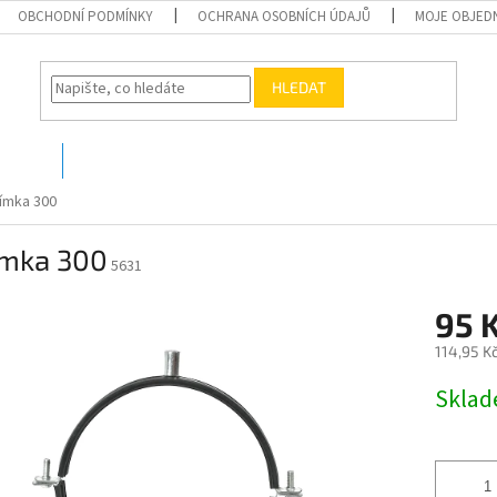
OBCHODNÍ PODMÍNKY
OCHRANA OSOBNÍCH ÚDAJŮ
MOJE OBJED
HLEDAT
O nás
Kontakty
ímka 300
ímka 300
5631
95 
114,95 K
Měrná
Skla
cena: