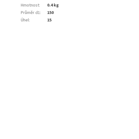
Hmotnost
:
0.4 kg
Průměr d1
:
150
Úhel
:
15