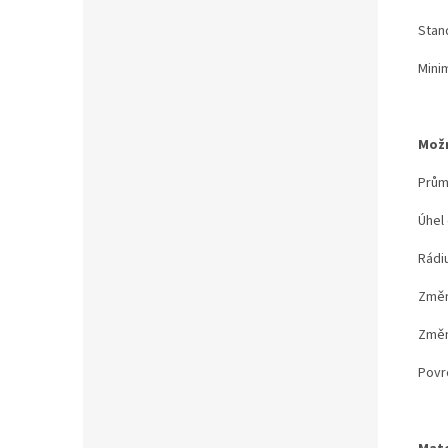
Stand
Minim
Možn
Prům
Úhel
Rádiu
Změn
Změna
Povr