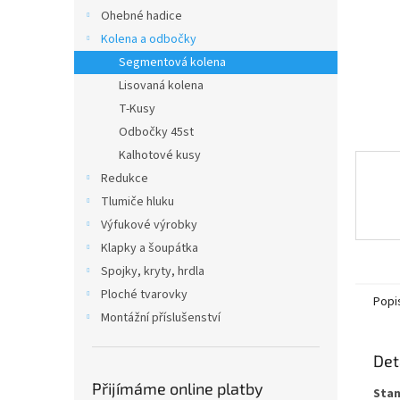
n
Ohebné hadice
e
Kolena a odbočky
l
Segmentová kolena
Lisovaná kolena
T-Kusy
Odbočky 45st
Kalhotové kusy
Redukce
Tlumiče hluku
Výfukové výrobky
Klapky a šoupátka
Spojky, kryty, hrdla
Ploché tvarovky
Popi
Montážní příslušenství
Det
Přijímáme online platby
Stan