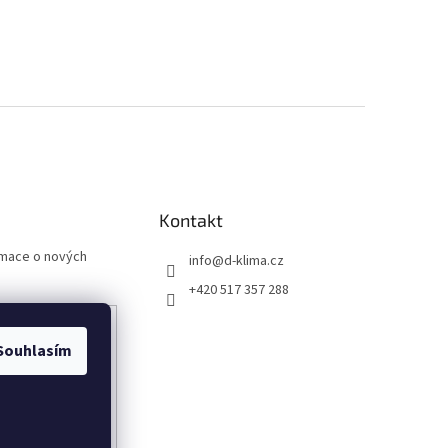
Kontakt
rmace o nových
info
@
d-klima.cz
+420 517 357 288
Souhlasím
any osobních