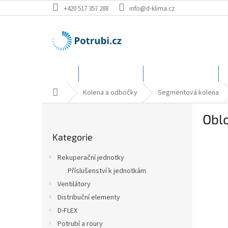
Přejít
+420 517 357 288
info@d-klima.cz
na
obsah
Úvod
Speciální ceny
Katalog - rozměry
Domů
Kolena a odbočky
Segmentová kolena
P
Obl
o
Přeskočit
s
Kategorie
kategorie
t
r
Rekuperační jednotky
a
Příslušenství k jednotkám
n
Ventilátory
n
í
Distribuční elementy
p
D-FLEX
a
Potrubí a roury