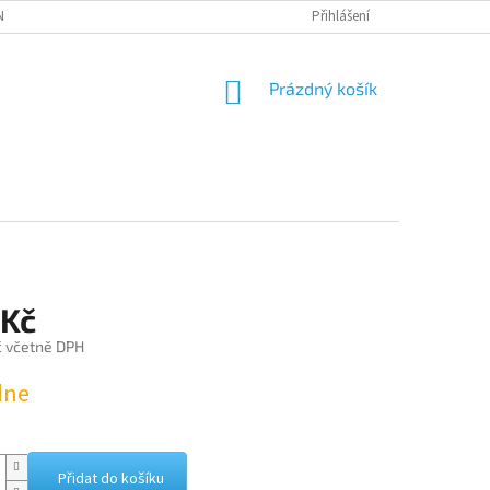
NÁVKA
Přihlášení
NÁKUPNÍ
Prázdný košík
KOŠÍK
 Kč
č včetně DPH
dne
Přidat do košíku