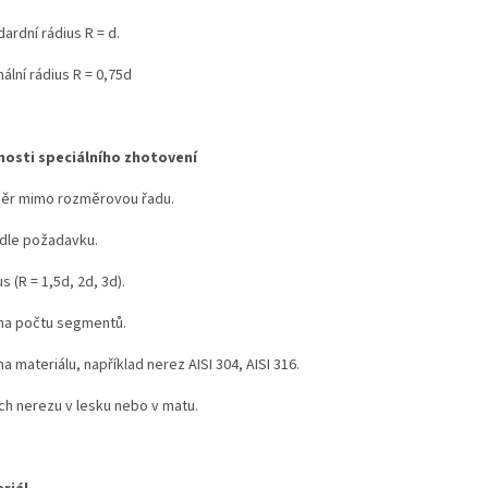
ardní rádius R = d.
ální rádius R = 0,75d
osti speciálního zhotovení
ěr mimo rozměrovou řadu.
 dle požadavku.
s (R = 1,5d, 2d, 3d).
a počtu segmentů.
 materiálu, například nerez AISI 304, AISI 316.
ch nerezu v lesku nebo v matu.