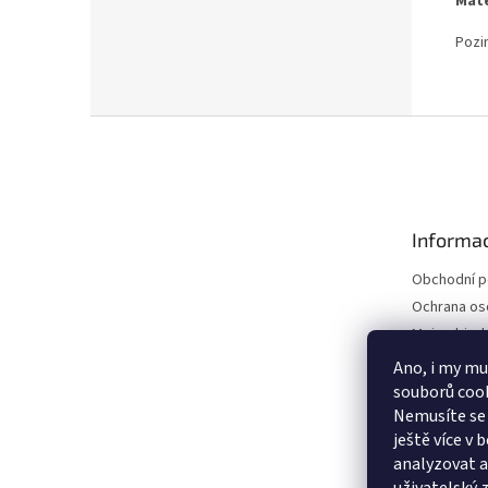
Mate
Pozi
Z
á
p
a
t
Informac
í
Obchodní 
Ochrana os
Moje objed
Ano, i my mu
souborů cook
Nemusíte se 
ještě více v
analyzovat a 