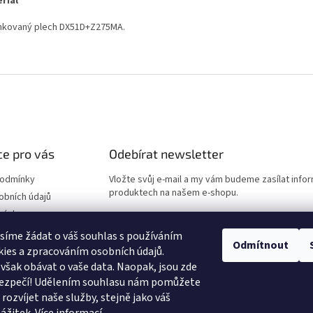
riál
nkovaný plech DX51D+Z275MA.
e pro vás
Odebírat newsletter
podmínky
Vložte svůj e-mail a my vám budeme zasílat info
produktech na našem e-shopu.
obních údajů
návka
E-mail
síme žádat o váš souhlas s používáním
Odmítnout
ies a zpracováním osobních údajů.
Vložením e-mailu souhlasíte s
podmínkami ochr
však obávat o vaše data. Naopak, jsou zde
údajů
 bezpečí! Udělením souhlasu nám pomůžete
rozvíjet naše služby, stejně jako váš
PŘIHLÁSIT SE