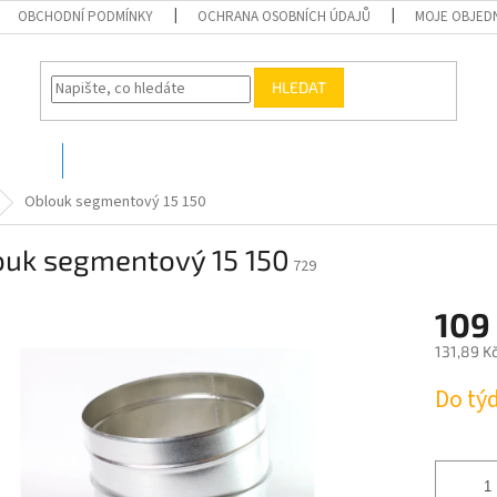
OBCHODNÍ PODMÍNKY
OCHRANA OSOBNÍCH ÚDAJŮ
MOJE OBJED
HLEDAT
O nás
Kontakty
Oblouk segmentový 15 150
ouk segmentový 15 150
729
109
131,89 K
Měrná
Do tý
cena: