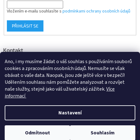
Vložením e-mailu souhlasíte s
podmínkami ochrany osobních údajů
PŘIHLÁSIT SE
Kontakt
Ano, i my musíme žádat o váš souhlas s používáním souborů
info
@
d-klima.cz
cookies a zpracováním osobních údajů. Nemusíte se však
+420 517 357 288
obávat o vaše data. Naopak, jsou zde ještě více v bezpečí!
Udělením souhlasu nám pomůžete analyzovat a rozvíjet
naše služby, stejně jako váš uživatelský zážitek.
Více
informací
Vytvořil Shoptet
Nastavení
Copyright 2026
Potrubi.cz
. Všechna práva vyhrazena.
Upravit
Odmítnout
Souhlasím
nastavení cookies