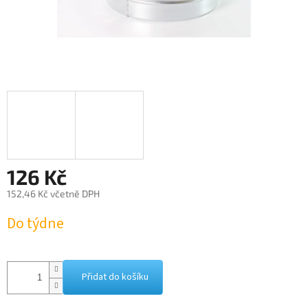
126 Kč
152,46 Kč včetně DPH
Měrná
Do týdne
cena:
Přidat do košíku