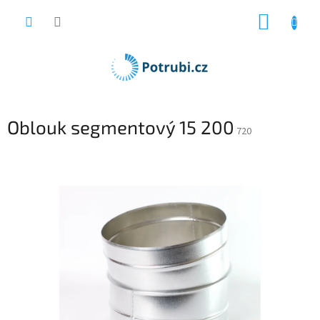
Přejít
NÁKUP
na
obsah
KOŠÍK
Oblouk segmentový 15 200
720