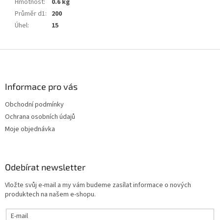
Hmotnost
:
0.6 kg
Průměr d1
:
200
Úhel
:
15
Z
á
p
a
Informace pro vás
t
Obchodní podmínky
í
Ochrana osobních údajů
Moje objednávka
Odebírat newsletter
Vložte svůj e-mail a my vám budeme zasílat informace o nových
produktech na našem e-shopu.
E-mail