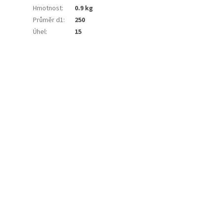
Hmotnost
:
0.9 kg
Průměr d1
:
250
Úhel
:
15