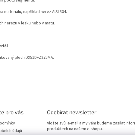
a počtu segmentů.
 materiálu, například nerez AISI 304.
ch nerezu v lesku nebo v matu.
riál
nkovaný plech DX51D+Z275MA.
e pro vás
Odebírat newsletter
podmínky
Vložte svůj e-mail a my vám budeme zasílat info
produktech na našem e-shopu.
obních údajů