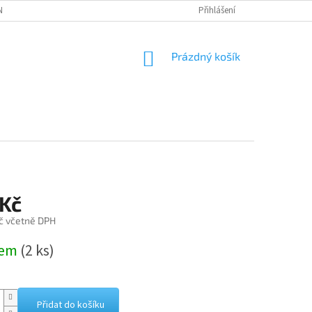
NÁVKA
Přihlášení
NÁKUPNÍ
Prázdný košík
KOŠÍK
 Kč
č včetně DPH
dem
(2 ks)
Přidat do košíku