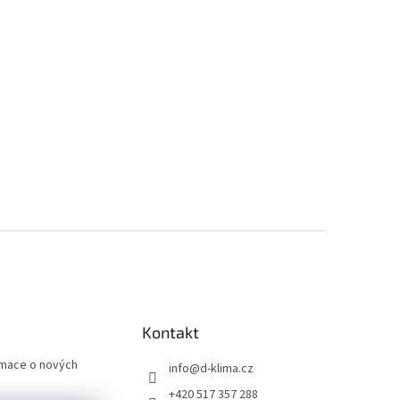
Kontakt
rmace o nových
info
@
d-klima.cz
+420 517 357 288