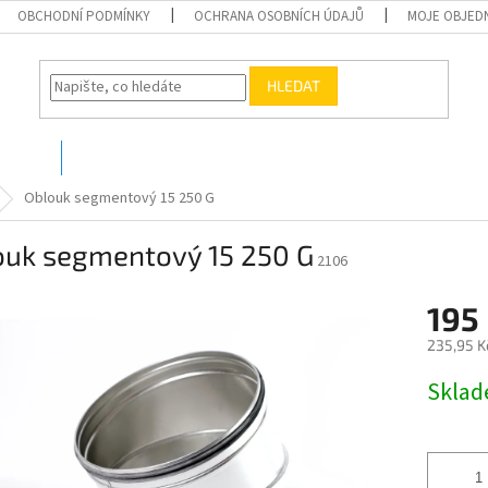
OBCHODNÍ PODMÍNKY
OCHRANA OSOBNÍCH ÚDAJŮ
MOJE OBJED
HLEDAT
O nás
Kontakty
Oblouk segmentový 15 250 G
ouk segmentový 15 250 G
2106
195
235,95 K
Měrná
Skla
cena: