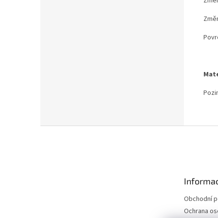
Změn
Změna
Povr
Mate
Pozi
Z
á
p
a
t
Informac
í
Obchodní 
Ochrana os