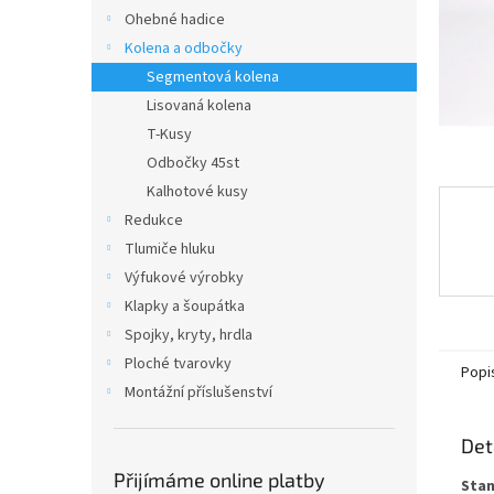
n
Ohebné hadice
e
Kolena a odbočky
l
Segmentová kolena
Lisovaná kolena
T-Kusy
Odbočky 45st
Kalhotové kusy
Redukce
Tlumiče hluku
Výfukové výrobky
Klapky a šoupátka
Spojky, kryty, hrdla
Ploché tvarovky
Popi
Montážní příslušenství
Det
Přijímáme online platby
Stan