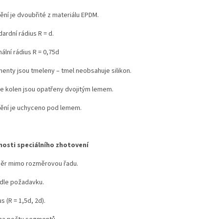
ění je dvoubřité z materiálu EPDM.
ardní rádius R = d.
ální rádius R = 0,75d
enty jsou tmeleny – tmel neobsahuje silikon.
e kolen jsou opatřeny dvojitým lemem.
ění je uchyceno pod lemem.
osti speciálního zhotovení
ěr mimo rozměrovou řadu.
 dle požadavku.
s (R = 1,5d, 2d).