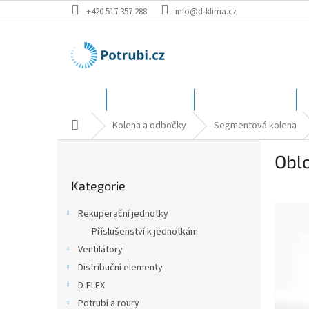
Přejít
+420 517 357 288
info@d-klima.cz
na
obsah
Úvod
Speciální ceny
Katalog - rozměry
Domů
Kolena a odbočky
Segmentová kolena
P
Obl
o
Přeskočit
s
Kategorie
kategorie
t
r
Rekuperační jednotky
a
Příslušenství k jednotkám
n
Ventilátory
n
í
Distribuční elementy
p
D-FLEX
a
Potrubí a roury