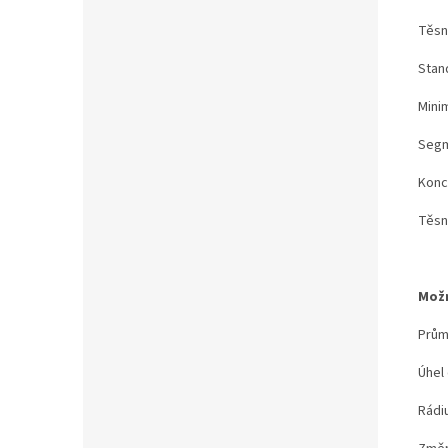
Těsn
Stand
Minim
Segm
Konc
Těsn
Možn
Prům
Úhel
Rádiu