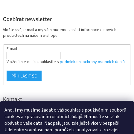
Odebírat newsletter
Vložte svůj e-mail a my vám budeme zasílat informace o nových
produktech na našem e-shopu.
E-mail
Vložením e-mailu souhlasíte s
podmínkami ochrany osobních údajů
PŘIHLÁSIT SE
Kontakt
Ano, i my musíme žádat o váš souhlas s používáním souborů
info
@
d-klima.cz
cookies a zpracováním osobních údajů. Nemusíte se však
+420 517 357 288
obávat o vaše data. Naopak, jsou zde ještě více v bezpečí!
Udělením souhlasu nám pomůžete analyzovat a rozvíjet