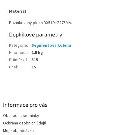
Materiál
Pozinkovaný plech DX51D+Z275MA.
Doplňkové parametry
Kategorie
:
Segmentová kolena
Hmotnost
:
1.5 kg
Průměr d1
:
315
Úhel
:
15
Z
á
p
a
Informace pro vás
t
Obchodní podmínky
í
Ochrana osobních údajů
Moje objednávka