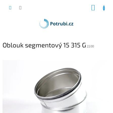
Přejít
NÁKUP
na
obsah
KOŠÍK
Oblouk segmentový 15 315 G
2100