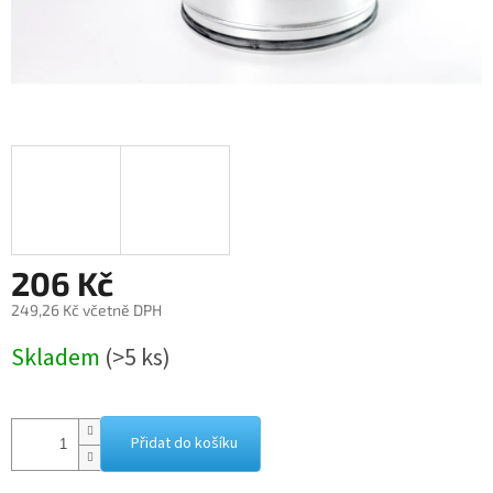
206 Kč
249,26 Kč včetně DPH
Měrná
Skladem
(>5 ks)
cena:
Přidat do košíku