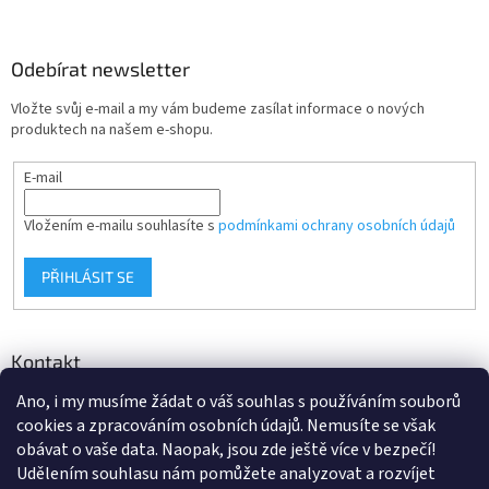
Odebírat newsletter
Vložte svůj e-mail a my vám budeme zasílat informace o nových
produktech na našem e-shopu.
E-mail
Vložením e-mailu souhlasíte s
podmínkami ochrany osobních údajů
PŘIHLÁSIT SE
Kontakt
Ano, i my musíme žádat o váš souhlas s používáním souborů
info
@
d-klima.cz
cookies a zpracováním osobních údajů. Nemusíte se však
+420 517 357 288
obávat o vaše data. Naopak, jsou zde ještě více v bezpečí!
Udělením souhlasu nám pomůžete analyzovat a rozvíjet