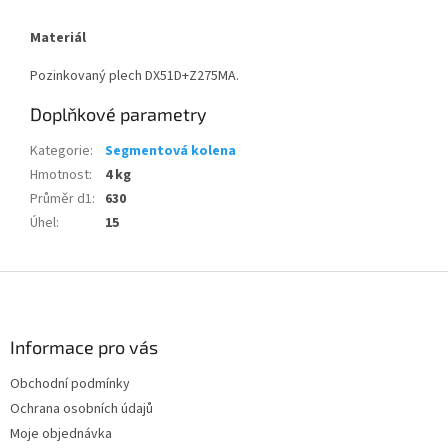
Materiál
Pozinkovaný plech DX51D+Z275MA.
Doplňkové parametry
Kategorie
:
Segmentová kolena
Hmotnost
:
4 kg
Průměr d1
:
630
Úhel
:
15
Z
á
p
a
Informace pro vás
t
Obchodní podmínky
í
Ochrana osobních údajů
Moje objednávka