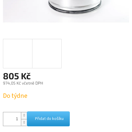
805 Kč
974,05 Kč včetně DPH
Měrná
Do týdne
cena:
Přidat do košíku