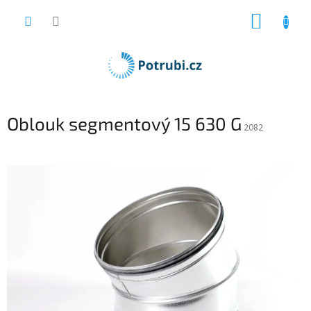
Přejít
NÁKUP
na
obsah
KOŠÍK
Oblouk segmentový 15 630 G
2082