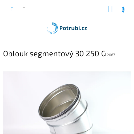
Přejít
NÁKUP
na
obsah
KOŠÍK
Oblouk segmentový 30 250 G
2067