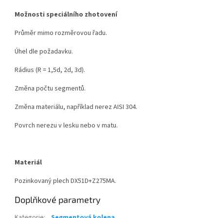
Možnosti speciálního zhotovení
Průměr mimo rozměrovou řadu.
Úhel dle požadavku.
Rádius (R = 1,5d, 2d, 3d).
Změna počtu segmentů.
Změna materiálu, například nerez AISI 304.
Povrch nerezu v lesku nebo v matu.
Materiál
Pozinkovaný plech DX51D+Z275MA.
Doplňkové parametry
Kategorie
:
Segmentová kolena