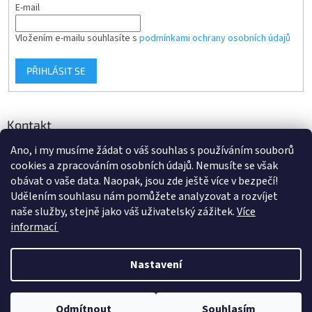
E-mail
Vložením e-mailu souhlasíte s
podmínkami ochrany osobních údajů
PŘIHLÁSIT SE
Kontakt
Ano, i my musíme žádat o váš souhlas s používáním souborů
info
@
d-klima.cz
cookies a zpracováním osobních údajů. Nemusíte se však
+420 517 357 288
obávat o vaše data. Naopak, jsou zde ještě více v bezpečí!
Udělením souhlasu nám pomůžete analyzovat a rozvíjet
naše služby, stejně jako váš uživatelský zážitek.
Více
informací
Vytvořil Shoptet
Nastavení
Copyright 2026
Potrubi.cz
. Všechna práva vyhrazena.
Upravit
Odmítnout
Souhlasím
nastavení cookies