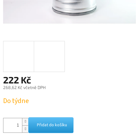
222 Kč
268,62 Kč včetně DPH
Měrná
Do týdne
cena:
Přidat do košíku