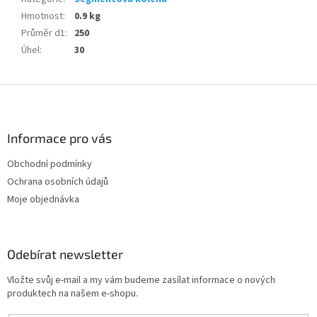
Hmotnost
:
0.9 kg
Průměr d1
:
250
Úhel
:
30
Z
á
p
a
Informace pro vás
t
Obchodní podmínky
í
Ochrana osobních údajů
Moje objednávka
Odebírat newsletter
Vložte svůj e-mail a my vám budeme zasílat informace o nových
produktech na našem e-shopu.