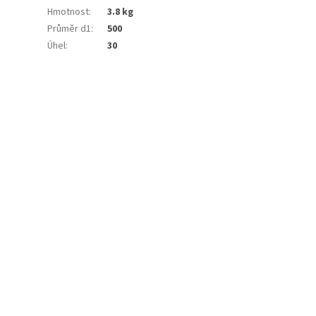
Hmotnost
:
3.8 kg
Průměr d1
:
500
Úhel
:
30