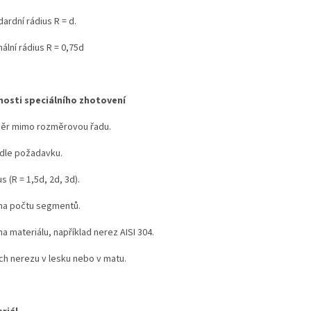
ardní rádius R = d.
ální rádius R = 0,75d
osti speciálního zhotovení
ěr mimo rozměrovou řadu.
 dle požadavku.
s (R = 1,5d, 2d, 3d).
a počtu segmentů.
 materiálu, například nerez AISI 304.
ch nerezu v lesku nebo v matu.