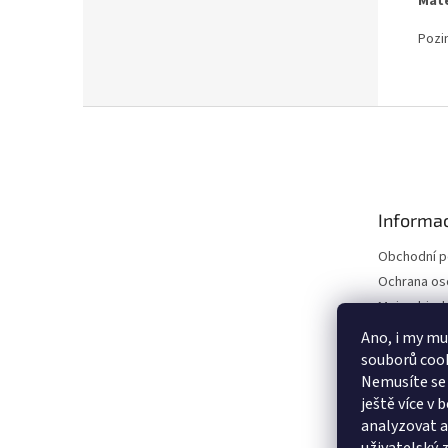
Mate
Pozi
Z
á
p
a
t
Informac
í
Obchodní 
Ochrana os
Moje objed
Ano, i my mu
souborů cook
Nemusíte se 
ještě více v
analyzovat a 