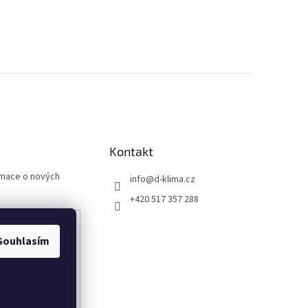
Kontakt
rmace o nových
info
@
d-klima.cz
+420 517 357 288
Souhlasím
any osobních