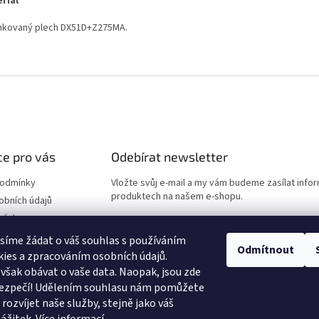
riál
nkovaný plech DX51D+Z275MA.
e pro vás
Odebírat newsletter
podmínky
Vložte svůj e-mail a my vám budeme zasílat info
produktech na našem e-shopu.
obních údajů
návka
E-mail
síme žádat o váš souhlas s používáním
Odmítnout
ies a zpracováním osobních údajů.
Vložením e-mailu souhlasíte s
podmínkami ochr
však obávat o vaše data. Naopak, jsou zde
údajů
 bezpečí! Udělením souhlasu nám pomůžete
rozvíjet naše služby, stejně jako váš
PŘIHLÁSIT SE