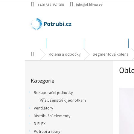
Přejít
+420 517 357 288
info@d-klima.cz
na
obsah
Úvod
Speciální ceny
Katalog - rozměry
Domů
Kolena a odbočky
Segmentová kolena
P
Obl
o
Přeskočit
s
Kategorie
kategorie
t
r
Rekuperační jednotky
a
Příslušenství k jednotkám
n
Ventilátory
n
í
Distribuční elementy
p
D-FLEX
a
Potrubí a roury