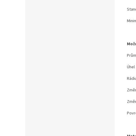
Stand
Minim
Možn
Prům
Úhel
Rádiu
Změn
Změna
Povr