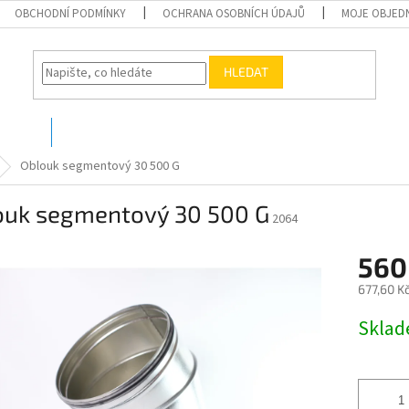
OBCHODNÍ PODMÍNKY
OCHRANA OSOBNÍCH ÚDAJŮ
MOJE OBJED
HLEDAT
O nás
Kontakty
Oblouk segmentový 30 500 G
ouk segmentový 30 500 G
2064
560
677,60 K
Měrná
Skla
cena: