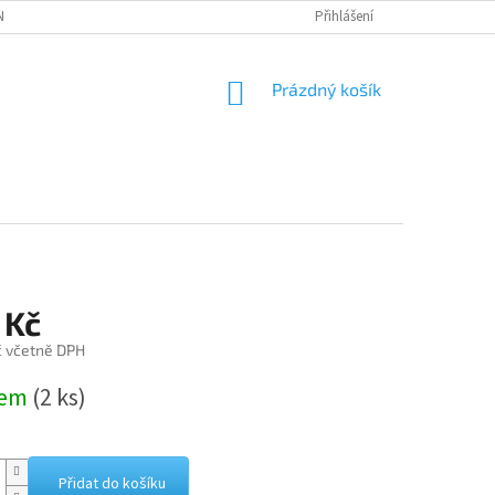
NÁVKA
Přihlášení
NÁKUPNÍ
Prázdný košík
KOŠÍK
 Kč
č včetně DPH
dem
(2 ks)
Přidat do košíku