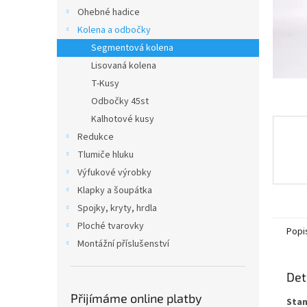
n
Ohebné hadice
e
Kolena a odbočky
l
Segmentová kolena
Lisovaná kolena
T-Kusy
Odbočky 45st
Kalhotové kusy
Redukce
Tlumiče hluku
Výfukové výrobky
Klapky a šoupátka
Spojky, kryty, hrdla
Ploché tvarovky
Popi
Montážní příslušenství
Det
Přijímáme online platby
Stan