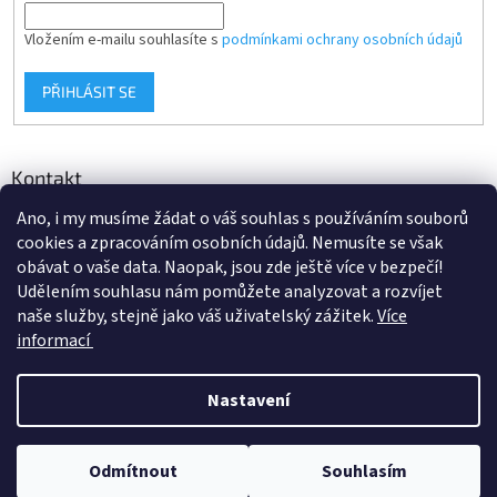
Vložením e-mailu souhlasíte s
podmínkami ochrany osobních údajů
PŘIHLÁSIT SE
Kontakt
Ano, i my musíme žádat o váš souhlas s používáním souborů
info
@
d-klima.cz
cookies a zpracováním osobních údajů. Nemusíte se však
+420 517 357 288
obávat o vaše data. Naopak, jsou zde ještě více v bezpečí!
Udělením souhlasu nám pomůžete analyzovat a rozvíjet
naše služby, stejně jako váš uživatelský zážitek.
Více
informací
Vytvořil Shoptet
Nastavení
Copyright 2026
Potrubi.cz
. Všechna práva vyhrazena.
Upravit
Odmítnout
Souhlasím
nastavení cookies