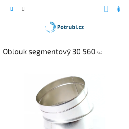
Přejít
NÁKUP
na
obsah
KOŠÍK
Oblouk segmentový 30 560
642