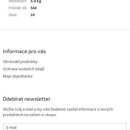
Hmotnost
:
5.8 kg
Průměr d1
:
560
Úhel
:
30
Z
á
p
a
Informace pro vás
t
Obchodní podmínky
í
Ochrana osobních údajů
Moje objednávka
Odebírat newsletter
Vložte svůj e-mail a my vám budeme zasílat informace o nových
produktech na našem e-shopu.
E-mail