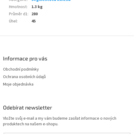
Hmotnost
:
1.3 kg
Průměr d1
:
280
Úhel
:
45
Z
á
p
a
Informace pro vás
t
Obchodní podmínky
í
Ochrana osobních údajů
Moje objednávka
Odebírat newsletter
Vložte svůj e-mail a my vám budeme zasílat informace o nových
produktech na našem e-shopu.