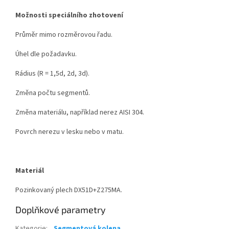
Možnosti speciálního zhotovení
Průměr mimo rozměrovou řadu.
Úhel dle požadavku.
Rádius (R = 1,5d, 2d, 3d).
Změna počtu segmentů.
Změna materiálu, například nerez AISI 304.
Povrch nerezu v lesku nebo v matu.
Materiál
Pozinkovaný plech DX51D+Z275MA.
Doplňkové parametry
Kategorie
:
Segmentová kolena