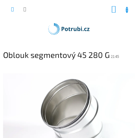
Přejít
NÁKUP
na
obsah
KOŠÍK
Oblouk segmentový 45 280 G
2145