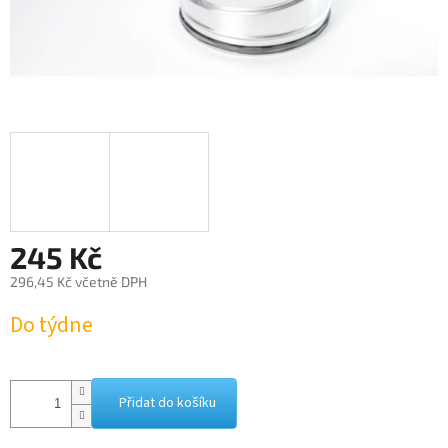
245 Kč
296,45 Kč včetně DPH
Měrná
Do týdne
cena:
Přidat do košíku