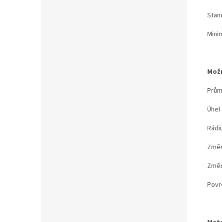
Stand
Minim
Možn
Prům
Úhel
Rádiu
Změn
Změna
Povr