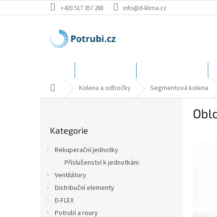
Přejít
+420 517 357 288
info@d-klima.cz
na
obsah
Úvod
Speciální ceny
Katalog - rozměry
Domů
Kolena a odbočky
Segmentová kolena
P
Obl
o
Přeskočit
s
Kategorie
kategorie
t
r
Rekuperační jednotky
a
Příslušenství k jednotkám
n
Ventilátory
n
í
Distribuční elementy
p
D-FLEX
a
Potrubí a roury