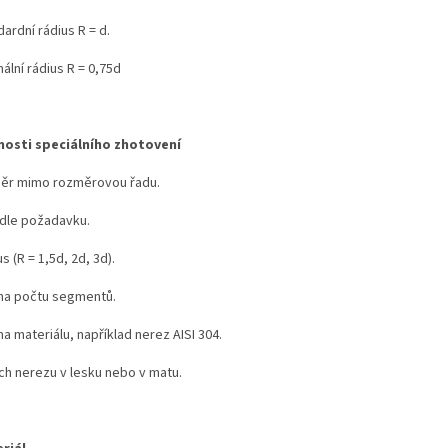
ardní rádius R = d.
ální rádius R = 0,75d
osti speciálního zhotovení
ěr mimo rozměrovou řadu.
 dle požadavku.
s (R = 1,5d, 2d, 3d).
a počtu segmentů.
 materiálu, například nerez AISI 304.
ch nerezu v lesku nebo v matu.