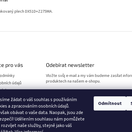
riál
nkovaný plech DX51D+Z275MA.
e pro vás
Odebírat newsletter
podmínky
Vložte svůj e-mail a my vám budeme zasílat info
produktech na našem e-shopu.
obních údajů
návka
E-mail
síme žádat o váš souhlas s používáním
Odmítnout
ies a zpracováním osobních údajů.
Vložením e-mailu souhlasíte s
podmínkami ochr
však obávat o vaše data. Naopak, jsou zde
údajů
 bezpečí! Udělením souhlasu nám pomůžete
rozvíjet naše služby, stejně jako váš
PŘIHLÁSIT SE