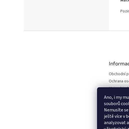
Mate
Pozi
Z
á
p
a
t
Informac
í
Obchodní 
Ochrana os
Moje objed
Ano, i my mu
souborů cook
Nemusíte se 
ještě více v
analyzovat a 