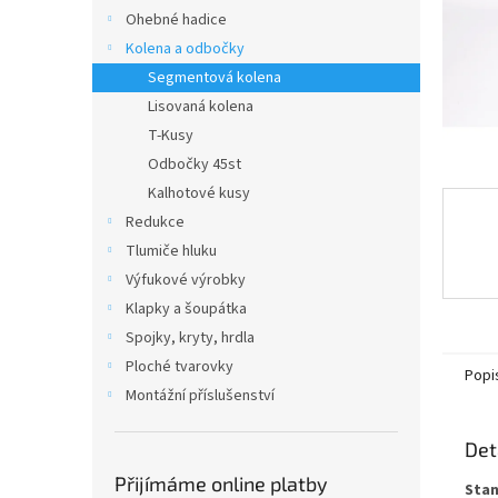
n
Ohebné hadice
e
Kolena a odbočky
l
Segmentová kolena
Lisovaná kolena
T-Kusy
Odbočky 45st
Kalhotové kusy
Redukce
Tlumiče hluku
Výfukové výrobky
Klapky a šoupátka
Spojky, kryty, hrdla
Ploché tvarovky
Popi
Montážní příslušenství
Det
Přijímáme online platby
Stan