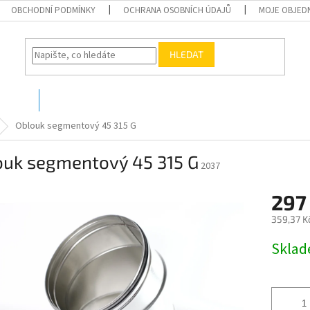
OBCHODNÍ PODMÍNKY
OCHRANA OSOBNÍCH ÚDAJŮ
MOJE OBJED
HLEDAT
O nás
Kontakty
Oblouk segmentový 45 315 G
ouk segmentový 45 315 G
2037
297
359,37 K
Měrná
Skla
cena: