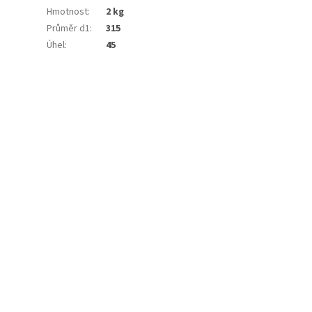
Hmotnost
:
2 kg
Průměr d1
:
315
Úhel
:
45