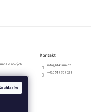
Kontakt
rmace o nových
info
@
d-klima.cz
+420 517 357 288
Souhlasím
any osobních