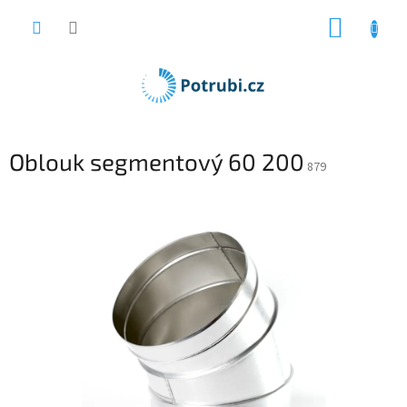
Přejít
NÁKUP
na
obsah
KOŠÍK
Oblouk segmentový 60 200
879