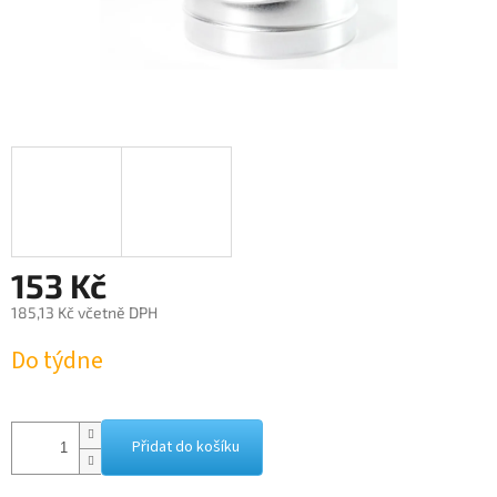
153 Kč
185,13 Kč včetně DPH
Měrná
Do týdne
cena:
Přidat do košíku