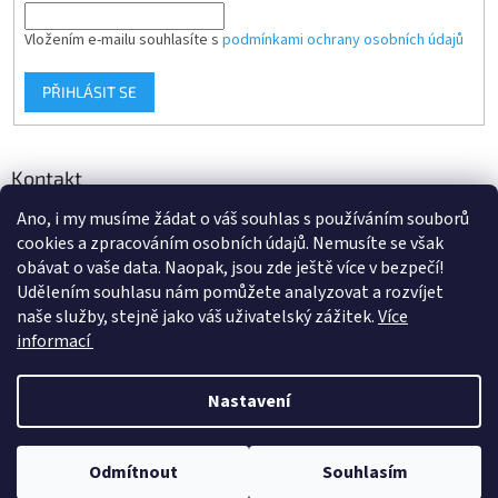
Vložením e-mailu souhlasíte s
podmínkami ochrany osobních údajů
PŘIHLÁSIT SE
Kontakt
Ano, i my musíme žádat o váš souhlas s používáním souborů
info
@
d-klima.cz
cookies a zpracováním osobních údajů. Nemusíte se však
+420 517 357 288
obávat o vaše data. Naopak, jsou zde ještě více v bezpečí!
Udělením souhlasu nám pomůžete analyzovat a rozvíjet
naše služby, stejně jako váš uživatelský zážitek.
Více
informací
Vytvořil Shoptet
Nastavení
Copyright 2026
Potrubi.cz
. Všechna práva vyhrazena.
Upravit
Odmítnout
Souhlasím
nastavení cookies