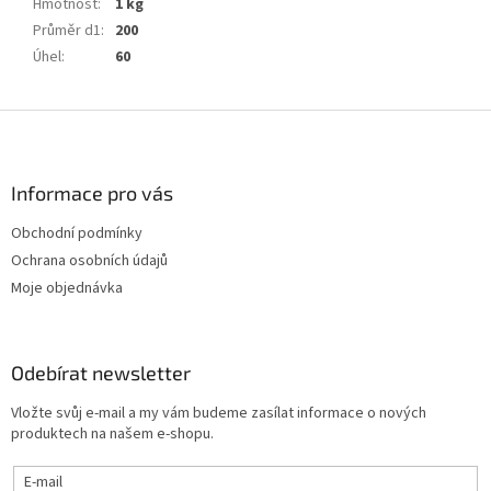
Hmotnost
:
1 kg
Průměr d1
:
200
Úhel
:
60
Z
á
p
a
Informace pro vás
t
Obchodní podmínky
í
Ochrana osobních údajů
Moje objednávka
Odebírat newsletter
Vložte svůj e-mail a my vám budeme zasílat informace o nových
produktech na našem e-shopu.
E-mail