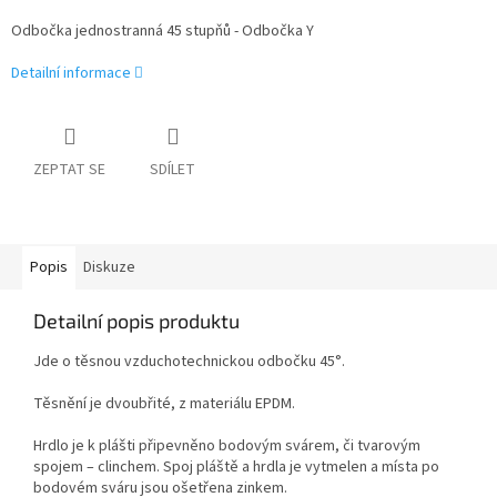
Odbočka jednostranná 45 stupňů - Odbočka Y
Detailní informace
ZEPTAT SE
SDÍLET
Popis
Diskuze
Detailní popis produktu
Jde o těsnou vzduchotechnickou odbočku 45°.
Těsnění je dvoubřité, z materiálu EPDM.
Hrdlo je k plášti připevněno bodovým svárem, či tvarovým
spojem – clinchem. Spoj pláště a hrdla je vytmelen a místa po
bodovém sváru jsou ošetřena zinkem.