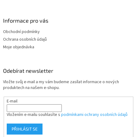
Z
á
p
a
Informace pro vás
t
Obchodní podmínky
í
Ochrana osobních údajů
Moje objednávka
Odebírat newsletter
Vložte svůj e-mail a my vám budeme zasílat informace o nových
produktech na našem e-shopu.
E-mail
Vložením e-mailu souhlasíte s
podmínkami ochrany osobních údajů
PŘIHLÁSIT SE