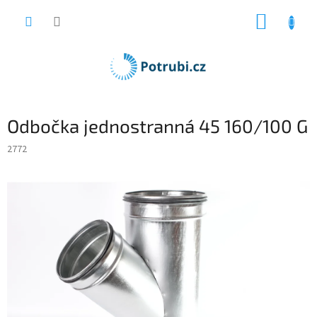
Přejít
NÁKUP
na
obsah
KOŠÍK
Odbočka jednostranná 45 160/100 G
2772