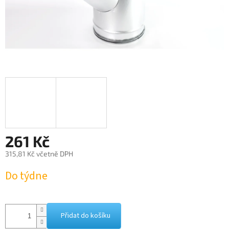
261 Kč
315,81 Kč včetně DPH
Měrná
Do týdne
cena:
Přidat do košíku