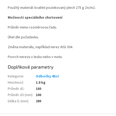
Použitý materiál: kvalitní pozinkovaný plech 275 g Zn/m
2
.
Možnosti speciálního zhotovení
Průměr mimo rozměrovou řadu.
Úhel dle požadavku.
Změna materiálu, například nerez AISI 304.
Povrch nerezu v lesku nebo v matu.
Doplňkové parametry
Kategorie
:
Odbočky 45st
Hmotnost
:
1.8 kg
Průměr d1
:
160
Průměr d3 (mm)
:
100
Délka l1 (mm)
:
280