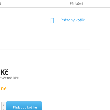
NÁVKA
Přihlášení
NÁKUPNÍ
Prázdný košík
KOŠÍK
 Kč
č včetně DPH
dne
Přidat do košíku