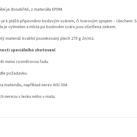
ění je dvoubřité, z materiálu EPDM.
o je k plášti připevněno bodovým svárem, či tvarovým spojem – clinchem. S
dla je vytmelen a místa po bodovém sváru jsou ošetřena zinkem.
tý materiál: kvalitní pozinkovaný plech 275 g Zn/m
2
.
osti speciálního zhotovení
ěr mimo rozměrovou řadu.
 dle požadavku.
 materiálu, například nerez AISI 304.
ch nerezu v lesku nebo v matu.