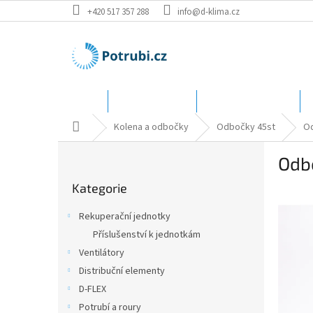
Přejít
+420 517 357 288
info@d-klima.cz
na
obsah
Úvod
Speciální ceny
Katalog - rozměry
Domů
Kolena a odbočky
Odbočky 45st
Od
P
Odb
o
Přeskočit
s
Kategorie
kategorie
t
r
Rekuperační jednotky
a
Příslušenství k jednotkám
n
Ventilátory
n
í
Distribuční elementy
p
D-FLEX
a
Potrubí a roury