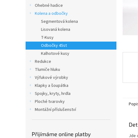
n
Ohebné hadice
e
Kolena a odbočky
l
Segmentová kolena
Lisovaná kolena
T-Kusy
Odbočky 45st
Kalhotové kusy
Redukce
Tlumiče hluku
Výfukové výrobky
Klapky a šoupátka
Spojky, kryty, hrdla
Ploché tvarovky
Popi
Montážní příslušenství
Det
Přijímáme online platby
Jde 