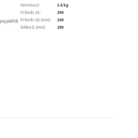
Hmotnost
:
1.6 kg
Průměr d1
:
200
Průměr d3 (mm)
:
100
poj pláště
Délka l1 (mm)
:
280