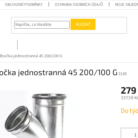
OBCHODNÍ PODMÍNKY
OCHRANA OSOBNÍCH ÚDAJŮ
MOJE OBJED
HLEDAT
O nás
Kontakty
bočka jednostranná 45 200/100 G
očka jednostranná 45 200/100 G
3165
279
337,59 K
Měrná
Do tý
cena: