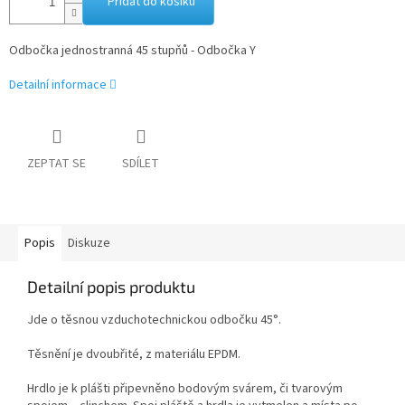
Přidat do košíku
Odbočka jednostranná 45 stupňů - Odbočka Y
Detailní informace
ZEPTAT SE
SDÍLET
Popis
Diskuze
Detailní popis produktu
Jde o těsnou vzduchotechnickou odbočku 45°.
Těsnění je dvoubřité, z materiálu EPDM.
Hrdlo je k plášti připevněno bodovým svárem, či tvarovým