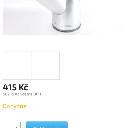
415 Kč
502,15 Kč včetně DPH
Měrná
Do týdne
cena: