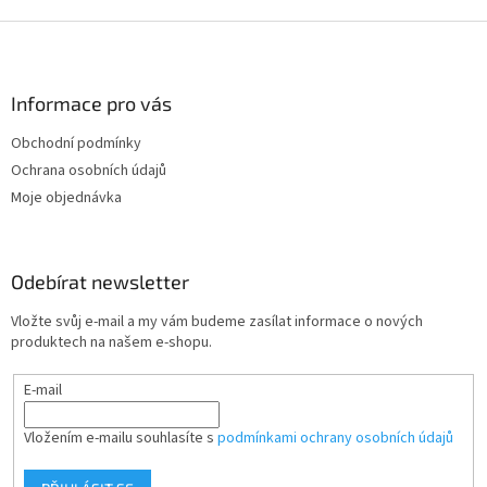
Z
á
p
a
Informace pro vás
t
Obchodní podmínky
í
Ochrana osobních údajů
Moje objednávka
Odebírat newsletter
Vložte svůj e-mail a my vám budeme zasílat informace o nových
produktech na našem e-shopu.
E-mail
Vložením e-mailu souhlasíte s
podmínkami ochrany osobních údajů