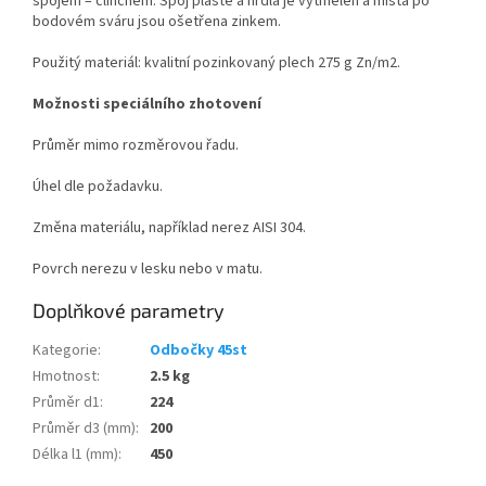
spojem – clinchem. Spoj pláště a hrdla je vytmelen a místa po
bodovém sváru jsou ošetřena zinkem.
Použitý materiál: kvalitní pozinkovaný plech 275 g Zn/m
2
.
Možnosti speciálního zhotovení
Průměr mimo rozměrovou řadu.
Úhel dle požadavku.
Změna materiálu, například nerez AISI 304.
Povrch nerezu v lesku nebo v matu.
Doplňkové parametry
Kategorie
:
Odbočky 45st
Hmotnost
:
2.5 kg
Průměr d1
:
224
Průměr d3 (mm)
:
200
Délka l1 (mm)
:
450