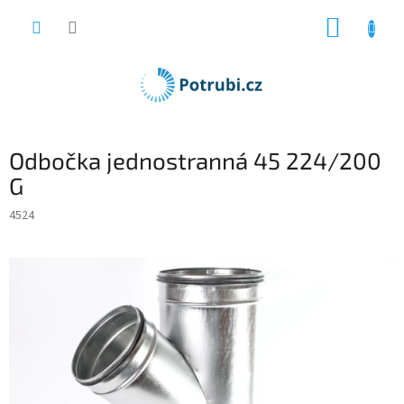
Přejít
NÁKUP
na
obsah
KOŠÍK
Odbočka jednostranná 45 224/200
G
4524