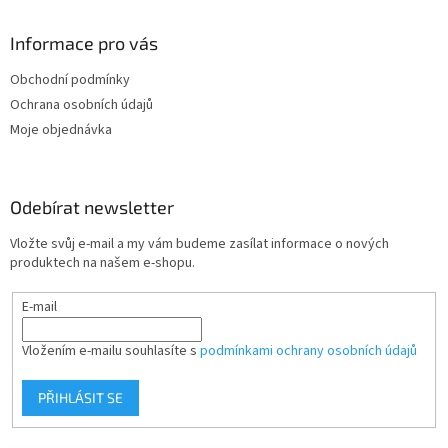
p
a
Informace pro vás
t
Obchodní podmínky
í
Ochrana osobních údajů
Moje objednávka
Odebírat newsletter
Vložte svůj e-mail a my vám budeme zasílat informace o nových
produktech na našem e-shopu.
E-mail
Vložením e-mailu souhlasíte s
podmínkami ochrany osobních údajů
PŘIHLÁSIT SE