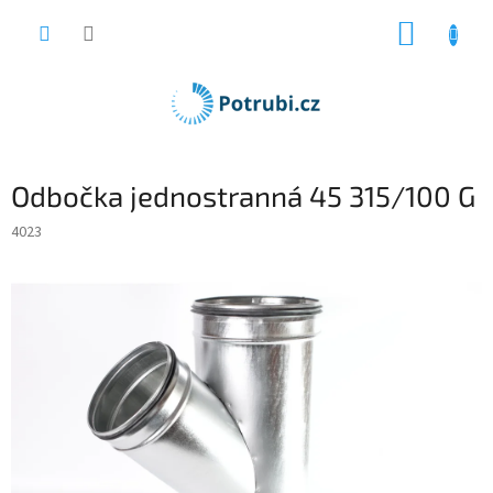
Přejít
NÁKUP
na
obsah
KOŠÍK
Odbočka jednostranná 45 315/100 G
4023