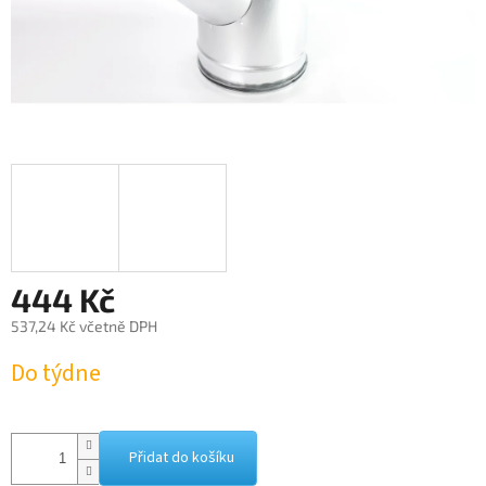
444 Kč
537,24 Kč včetně DPH
Měrná
Do týdne
cena:
Přidat do košíku