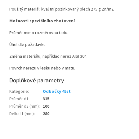
Použitý materiál: kvalitní pozinkovaný plech 275 g Zn/m
2
.
Možnosti speciálního zhotovení
Průměr mimo rozměrovou řadu.
Úhel dle požadavku.
Změna materiálu, například nerez AISI 304.
Povrch nerezu v lesku nebo v matu.
Doplňkové parametry
Kategorie
:
Odbočky 45st
Průměr d1
:
315
Průměr d3 (mm)
:
100
Délka l1 (mm)
:
280
Z
á