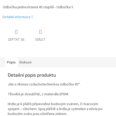
Odbočka jednostranná 45 stupňů - Odbočka Y
Detailní informace
ZEPTAT SE
SDÍLET
Popis
Diskuze
Detailní popis produktu
Jde o těsnou vzduchotechnickou odbočku 45°.
Těsnění je dvoubřité, z materiálu EPDM.
Hrdlo je k plášti připevněno bodovým svárem, či tvarovým
spojem – clinchem. Spoj pláště a hrdla je vytmelen a místa po
bodovém sváru jsou ošetřena zinkem.